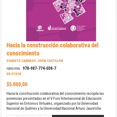
Saltar
Hacia la construcción colaborativa del
al
comienzo
conocimiento
de
la
EVARISTO CARRIEGO , SOFÍA CASTILLÓN
galería
978-987-774-038-7
de
ISBN/ISSN:
imágenes
EN STOCK
$5.000,00
Hacia la construcción colaborativa del conocimiento recopila las
ponencias presentadas en el V Foro Internacional de Educación
Superior en Entornos Virtuales, organizado por la Universidad
Nacional de Quilmes y la Universidad Nacional Arturo Jauretche.