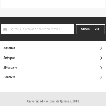
Suscríbase
SUSCRIBIRSE
al
boletín
informativo:
Nosotros
Entregas
Mi Usuario
Contacto
Universidad Nacional de Quilmes, 2018