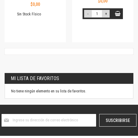
$0,00
$0,00
-
+
Sin Stock Físico
MI LISTA DE FAVORITOS
No tiene ningún elemento en su lista de favoritos.
Suscríbase
SUSCRIBIRSE
al
boletín
informativo: