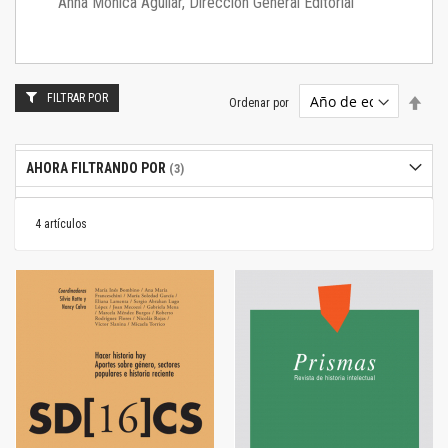
Anna Mónica Aguilar, Dirección General Editorial
FILTRAR POR
Estab
Ordenar por
dire
desc
AHORA FILTRANDO POR
4
artículos