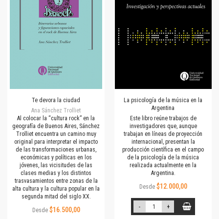
Te devora la ciudad
La psicología de la música en la
Argentina
Ana Sánchez Trolliet
Al colocar la “cultura rock” en la
Este libro reúne trabajos de
geografía de Buenos Aires, Sánchez
investigadores que, aunque
Trolliet encuentra un camino muy
trabajan en líneas de proyección
original para interpretar el impacto
internacional, presentan la
de las transformaciones urbanas,
producción científica en el campo
económicas y políticas en los
de la psicología de la música
jóvenes, las vicisitudes de las
realizada actualmente en la
clases medias y los distintos
Argentina.
trasvasamientos entre zonas de la
$12.000,00
Desde
alta cultura y la cultura popular en la
segunda mitad del siglo XX.
-
+
$16.500,00
Desde