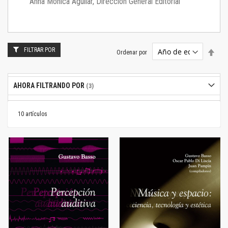
Anna Mónica Aguilar, Dirección General Editorial
FILTRAR POR
Estab
Ordenar por
dire
desc
AHORA FILTRANDO POR
10
artículos