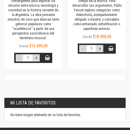
convergentes para explorar los
campo de la música. Para
vínculos entre música, tecnología y
desarrollar sus argumentos, Pablo
sociedad en la historia reciente de
Fessel explora categorías como
la Argentina. La obra presenta
heterofonía
,
acompañamiento
estudios de caso que abarcan tanto
obligado
o
tracería
, y conceptos
géneros populares como
como
entramado, estratificación
o
“académicos” a partir de una
superficies sonoras.
perspectiva socio-técnica del
$18.000,00
Desde
fenómeno musical.
$15.000,00
Desde
-
+
-
+
MI LISTA DE FAVORITOS
No tiene ningún elemento en su lista de favoritos.