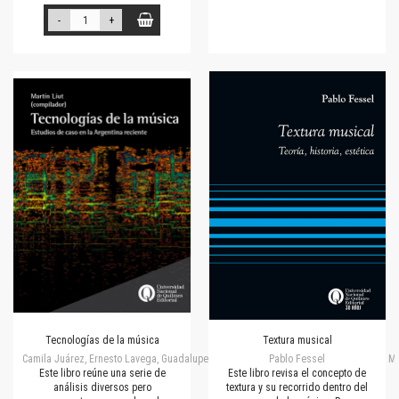
-
+
Tecnologías de la música
Textura musical
Camila Juárez, Ernesto Lavega, Guadalupe Gallo, Leonardo Waisman, Lisa Di Cione, M
Pablo Fessel
Este libro reúne una serie de
Este libro revisa el concepto de
análisis diversos pero
textura y su recorrido dentro del