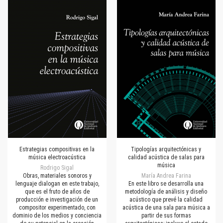
Estrategias compositivas en la
Tipologías arquitectónicas y
música electroacústica
calidad acústica de salas para
música
Rodrigo Sigal
Obras, materiales sonoros y
María Andrea Farina
lenguaje dialogan en este trabajo,
En este libro se desarrolla una
que es el fruto de años de
metodología de análisis y diseño
producción e investigación de un
acústico que prevé la calidad
compositor experimentado, con
acústica de una sala para música a
dominio de los medios y conciencia
partir de sus formas