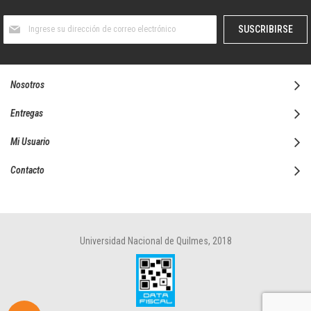
Suscríbase
SUSCRIBIRSE
al
boletín
informativo:
Nosotros
Entregas
Mi Usuario
Contacto
Universidad Nacional de Quilmes, 2018