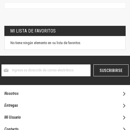
MI LISTA DE FAVORITOS
No tiene ningún elemento en su lista de favoritos.
Suscríbase
SUSCRIBIRSE
al
boletín
informativo:
Nosotros
Entregas
Mi Usuario
Contacto