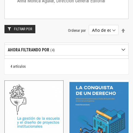
Anna Mónica Aguilar, Dirección General Editorial
FILTRAR POR
Estab
Ordenar por
dire
desc
AHORA FILTRANDO POR
4
artículos