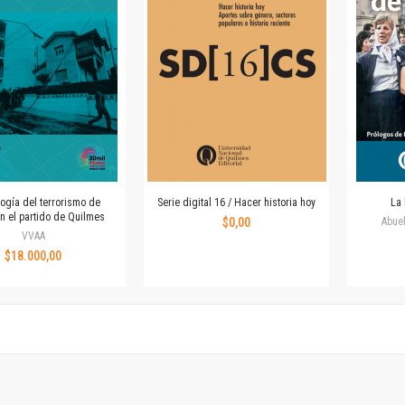
Revista de Ciencias Sociales. Segunda época
Fondo editorial
Biomedicina
Coediciones
Jornadas académicas
La ideología argentina
Libros de arte
Otros títulos
Textos para la enseñanza universitaria
ogía del terrorismo de
Serie digital 16 / Hacer historia hoy
La 
Intersecciones
n el partido de Quilmes
$0,00
Abue
Convergencia. Entre memoria y sociedad
VVAA
$18.000,00
Filosofía y ciencia
Política
Serie Clásica
Serie Contemporánea
Unidad de Publicaciones del Departamento de Ciencia y Tecnología
Colecciones
Universidad Virtual de Quilmes