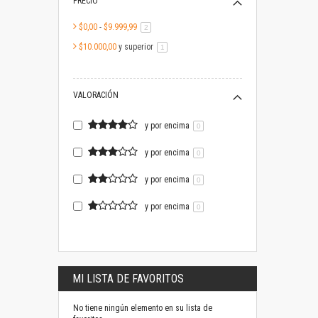
PRECIO
$0,00
-
$9.999,99
artículo
2
$10.000,00
y superior
artículo
1
VALORACIÓN
y por encima
0
y por encima
0
y por encima
0
y por encima
0
MI LISTA DE FAVORITOS
No tiene ningún elemento en su lista de