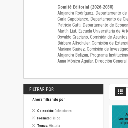
Comité Editorial (2026-2030)
Alejandra Rodríguez
, Departamento de 
Carla Capobianco
, Departamento de Cie
Patricia Gutti
, Departamento de Econom
Martín Liut
, Escuela Universitaria de Art
Osvaldo Graciano
, Comisión de Asunto
Bárbara Altschuler
, Comisión de Extensi
Mariana Suárez
, Comisión de Investigac
Alejandra Belizan, Programa Instituciona
Anna Mónica Aguilar, Dirección General E
FILTRAR POR
V
Gril
c
Ahora filtrando por
Eliminar
Colección
Colecciones
este
Eliminar
Formato
Físico
artículo
este
Eliminar
Temas
Historia
artículo