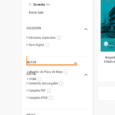
este
Eliminar
En venta
No
artículo
este
artículo
Borrar todo
COLECCIÓN
Ediciones especiales
artículo
2
Serie digital
artículo
1
Arqueol
Estado e
AUTOR
Abuelas de Plaza de Mayo
artículo
1
DIGITAL
VVAA
artículo
1
Contenido descargable
artículo
3
Completo PDF
artículo
2
Completo EPUB
artículo
1