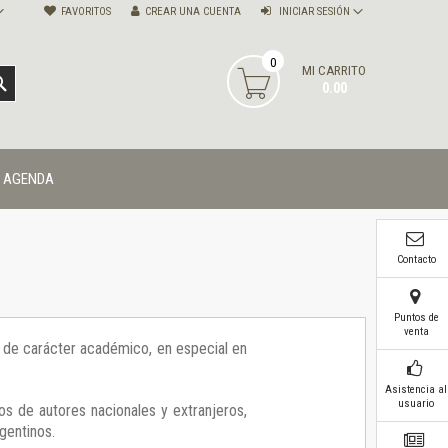
FAVORITOS
CREAR UNA CUENTA
INICIAR SESIÓN
0
MI CARRITO
BUSCAR
0.00
AGENDA
Contacto
Puntos de
venta
ía de carácter académico, en especial en
Asistencia al
usuario
os de autores nacionales y extranjeros,
gentinos.