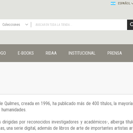
ESPAÑOL
Colecciones
TODAS
Publicaciones
OGO
E-BOOKS
RIDAA
INSTITUCIONAL
PRENSA
Editorial
Colecciones
Administración y economía
Coedición UNQ / Clacso
Coedición UNQ / UNC
Comunicación y cultura
Crímenes y violencias
 de Quilmes, creada en 1996, ha publicado más de 400 títulos, la mayor
Cuadernos universitarios
 y humanidades.
Derechos humanos
Ediciones especiales
 dirigidas por reconocidos investigadores y académicos-, alberga títul
Géneros
s, una serie digital, además de libros de arte de importantes artistas ar