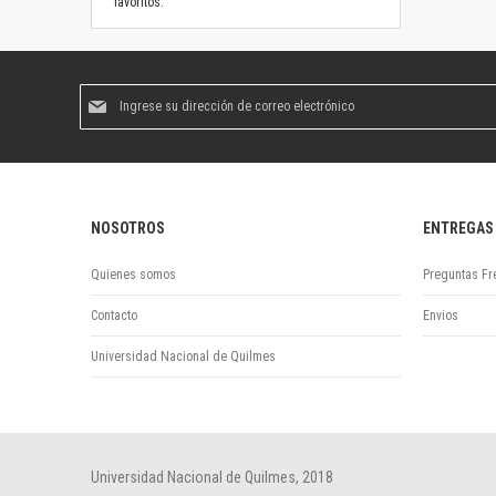
favoritos.
Suscríbase
al
boletín
informativo:
NOSOTROS
ENTREGAS
Quienes somos
Preguntas Fr
Contacto
Envios
Universidad Nacional de Quilmes
Universidad Nacional de Quilmes, 2018