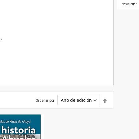
Newsletter
or
Establecer
Ordenar por
dirección
descendente