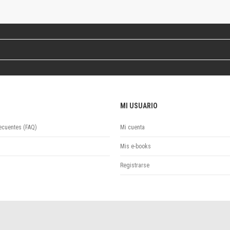
Colecciones
Publicaciones periódicas
Series
MI USUARIO
ecuentes (FAQ)
Mi cuenta
Mis e-books
Registrarse