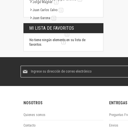
Jorge Wagner
artículo
1
Juan Carlos Calvo
artículo
1
Juan Garona
artículo
1
Mariano R. Gabri
artículo
1
MI LISTA DE FAVORITOS
Mercedes Ana Peltzer
artículo
1
No tiene ningún elemento en su lista de
Romina G. Armando
artículo
1
favoritos.
Suscríbase
al
boletín
informativo:
NOSOTROS
ENTREGAS
Quienes somos
Preguntas Fr
Contacto
Envios