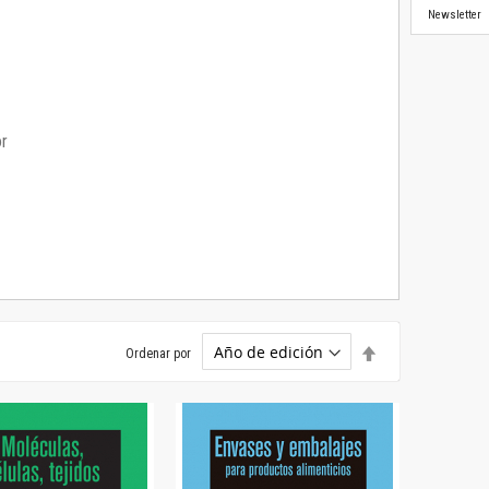
Newsletter
or
Establecer
Ordenar por
dirección
descendente