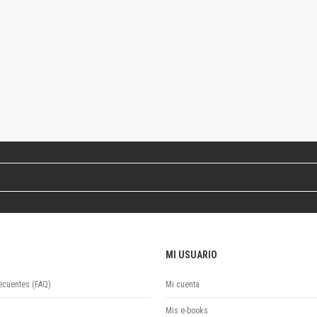
Colecciones
Ideas de Educación Virtual
Unidad de Publicaciones del Departamento de Economía y Administración
Colecciones
Otros títulos
Economía y Gestión
Economía y Sociedad
Series
Investigación
Unidad de Publicaciones del Departamento de Ciencias Sociales
Series
Encuentros
Investigación
Tesis Grado
Tesis Posgrado
MI USUARIO
Cursos
ecuentes (FAQ)
Mi cuenta
Experiencias
Escuela de Artes
Mis e-books