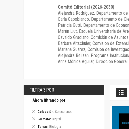
Comité Editorial (2026-2030)
Alejandra Rodríguez
, Departamento de 
Carla Capobianco
, Departamento de Cie
Patricia Gutti
, Departamento de Econom
Martín Liut
, Escuela Universitaria de Art
Osvaldo Graciano
, Comisión de Asunto
Bárbara Altschuler
, Comisión de Extensi
Mariana Suárez
, Comisión de Investigac
Alejandra Belizan, Programa Instituciona
Anna Mónica Aguilar, Dirección General E
FILTRAR POR
V
Gril
c
Ahora filtrando por
Eliminar
Colección
Colecciones
este
Eliminar
Formato
Digital
artículo
este
Eliminar
Temas
Biología
artículo