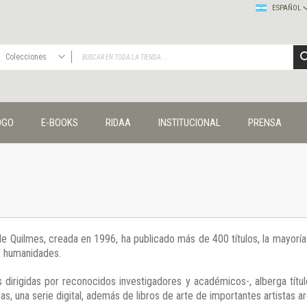
ESPAÑOL
Colecciones
TODAS
Publicaciones
OGO
E-BOOKS
RIDAA
INSTITUCIONAL
PRENSA
Editorial
Colecciones
Administración y economía
Coedición UNQ / Clacso
Coedición UNQ / UNC
Comunicación y cultura
Crímenes y violencias
 de Quilmes, creada en 1996, ha publicado más de 400 títulos, la mayor
Cuadernos universitarios
 y humanidades.
Derechos humanos
Ediciones especiales
 dirigidas por reconocidos investigadores y académicos-, alberga títul
Géneros
s, una serie digital, además de libros de arte de importantes artistas ar