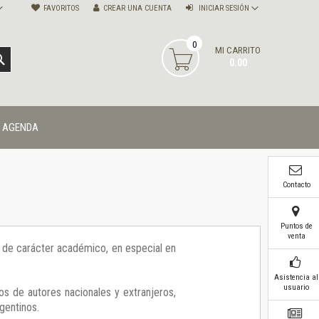
FAVORITOS
CREAR UNA CUENTA
INICIAR SESIÓN
0
MI CARRITO
BUSCAR
0.00
AGENDA
Contacto
Puntos de
venta
ía de carácter académico, en especial en
Asistencia al
usuario
os de autores nacionales y extranjeros,
gentinos.