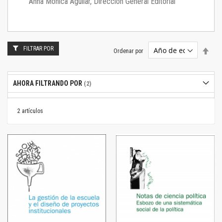
Anna Mónica Aguilar, Dirección General Editorial
FILTRAR POR
Estab
Ordenar por
dire
desc
AHORA FILTRANDO POR
2
artículos