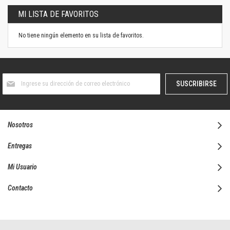
MI LISTA DE FAVORITOS
No tiene ningún elemento en su lista de favoritos.
Suscríbase
SUSCRIBIRSE
al
boletín
informativo:
Nosotros
Entregas
Mi Usuario
Contacto