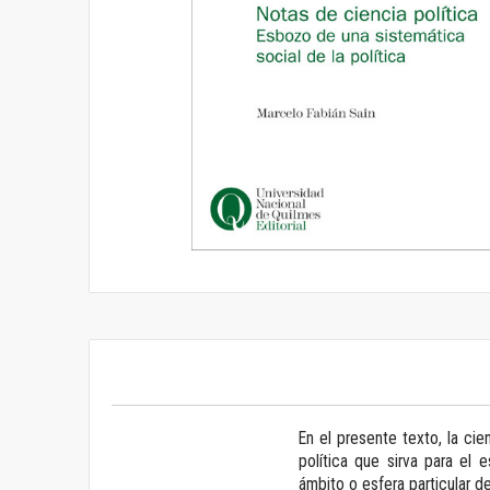
Saltar
al
comienzo
de
la
galería
de
imágenes
En el presente texto, la cie
política que sirva para el 
ámbito o esfera particular d