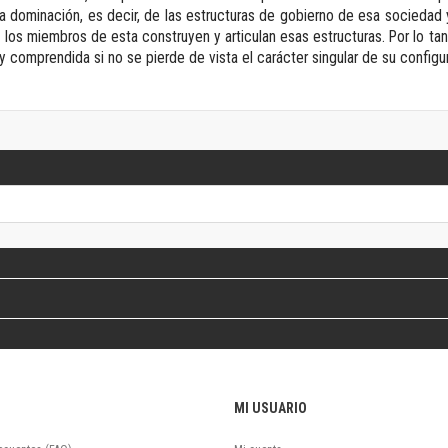
Revista de Ciencias Sociales. Segunda época
la dominación, es decir, de las estructuras de gobierno de esa sociedad
Fondo editorial
 los miembros de esta construyen y articulan esas estructuras. Por lo tant
y comprendida si no se pierde de vista el carácter singular de su confi
Biomedicina
Coediciones
Jornadas académicas
La ideología argentina
Libros de arte
Otros títulos
Textos para la enseñanza universitaria
Intersecciones
Convergencia. Entre memoria y sociedad
Filosofía y ciencia
Política
Serie Clásica
Serie Contemporánea
Unidad de Publicaciones del Departamento de Ciencia y Tecnología
MI USUARIO
Colecciones
Universidad Virtual de Quilmes