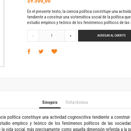
$9.500,00
Horizontes en las artes
La ideología argentina y latinoamericana
En el presente texto, la ciencia política constituye una activi
Las ciudades y las ideas
tendiente a construir una sistemática social de la política que 
estudio empírico y teórico de los fenómenos políticos de las
Serie Nuevas aproximaciones
Serie Clásicos latinoamericanos
AGREGAR AL CARRITO
-
+
Medios&redes
Música y ciencia
Serie Arte sonoro
Nuevos enfoques en ciencia y tecnología
Sociedad-tecnología-ciencia
Serie digital
Territorio y acumulación: conflictividades y alternativas
Textos y lecturas en ciencias sociales
Serie Punto de encuentros
Sinopsis
Ficha técnica
Publicaciones periódicas
Prismas
ncia política constituye una actividad cognoscitiva tendiente a construir
Redes
estudio empírico y teórico de los fenómenos políticos de las sociedad
Revista de Ciencias Sociales. Primera época
e la vida social, más precisamente como aquella dimensión referida a la