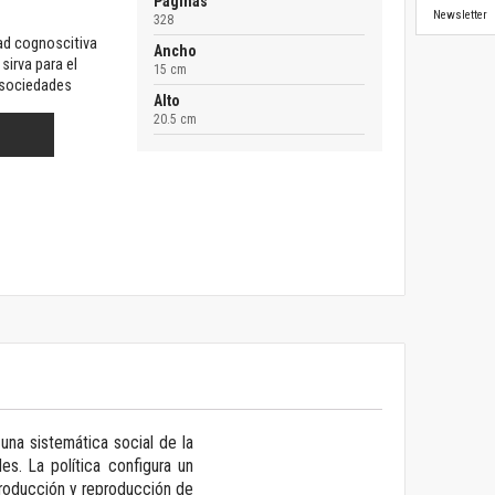
Páginas
Newsletter
328
dad cognoscitiva
Ancho
sirva para el
15 cm
 sociedades
Alto
20.5 cm
 una sistemática social de la
es. La política configura un
 producción y reproducción de