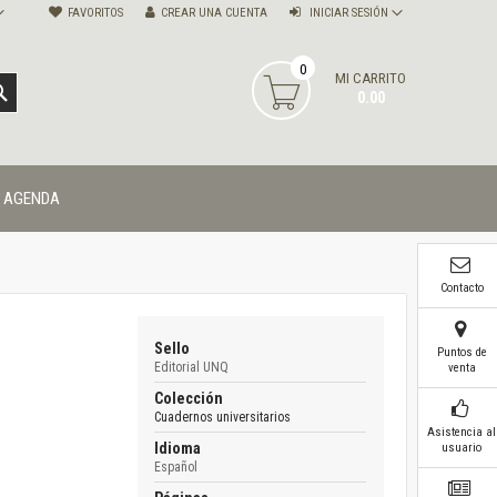
FAVORITOS
CREAR UNA CUENTA
INICIAR SESIÓN
0
MI CARRITO
BUSCAR
0.00
AGENDA
Contacto
Sello
Puntos de
Editorial UNQ
venta
Colección
Cuadernos universitarios
Asistencia al
Idioma
usuario
Español