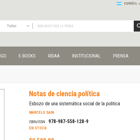
ESPAÑOL
Todas
TODAS
Publicaciones
OGO
E-BOOKS
RIDAA
INSTITUCIONAL
PRENSA
Editorial
Colecciones
Administración y economía
Coedición UNQ / Clacso
Coedición UNQ / UNC
Notas de ciencia política
Comunicación y cultura
Crímenes y violencias
Esbozo de una sistemática social de la politica
Cuadernos universitarios
MARCELO SAIN
Derechos humanos
978-987-558-128-9
ISBN/ISSN:
Ediciones especiales
EN STOCK
Géneros