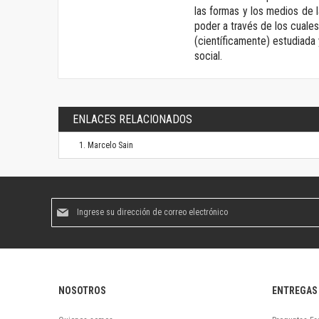
las formas y los medios de 
poder a través de los cuales
(científicamente) estudiada 
social.
ENLACES RELACIONADOS
Marcelo Sain
Suscríbase
al
boletín
informativo:
NOSOTROS
ENTREGAS