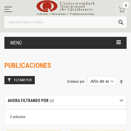
Ir
0
al
contenido
BUS
MENÚ
PUBLICACIONES
FILTRAR POR
Estab
Ordenar por
dire
desc
AHORA FILTRANDO POR
5
artículos