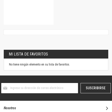
MI LISTA DE FAVORITOS
No tiene ningún elemento en su lista de favoritos.
Suscríbase
SUSCRIBIRSE
al
boletín
informativo:
Nosotros