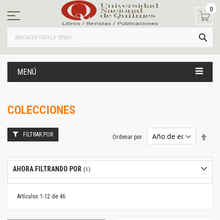
Ir
0
al
contenido
BUS
MENÚ
COLECCIONES
FILTRAR POR
Estab
Ordenar por
dire
desc
AHORA FILTRANDO POR
Artículos
1
-
12
de
46