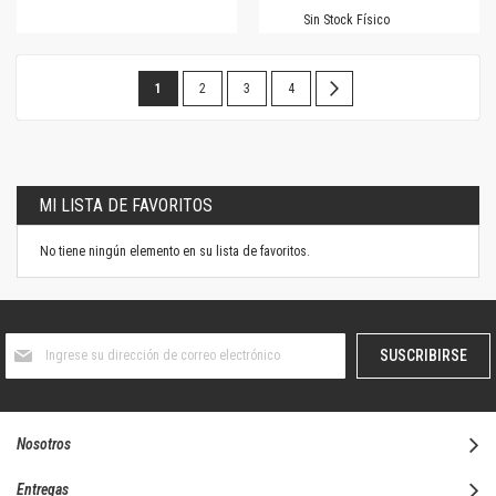
Sin Stock Físico
Página
Estás
Página
Página
Página
Página
Siguiente
1
2
3
4
leyendo
la
página
MI LISTA DE FAVORITOS
No tiene ningún elemento en su lista de favoritos.
Suscríbase
SUSCRIBIRSE
al
boletín
informativo:
Nosotros
Entregas