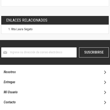
ENLACES RELACIONADOS
Rita Laura Segato
Suscríbase
SUSCRIBIRSE
al
boletín
informativo:
Nosotros
Entregas
Mi Usuario
Contacto