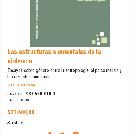
Saltar
Las estructuras elementales de la
al
comienzo
violencia
de
la
Ensayos sobre género entre la antropología, el psicoanálisis y
galería
los derechos humanos
de
imágenes
RITA LAURA SEGATO
987-558-018-X
ISBN/ISSN:
SIN STOCK FÍSICO
$21.600,00
Sin stock