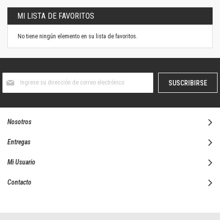
MI LISTA DE FAVORITOS
No tiene ningún elemento en su lista de favoritos.
Suscríbase
SUSCRIBIRSE
al
boletín
informativo:
Nosotros
Entregas
Mi Usuario
Contacto