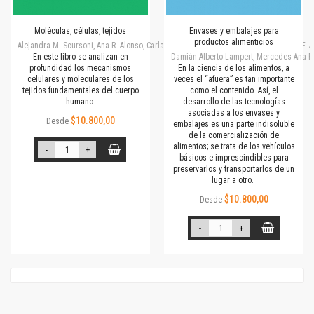
Moléculas, células, tejidos
Envases y embalajes para
productos alimenticios
Alejandra M. Scursoni, Ana R. Alonso, Carla S. Capobianco, Daniel E. Gomez, Daniel F.
En este libro se analizan en
Damián Alberto Lampert, Mercedes Ana Pe
profundidad los mecanismos
En la ciencia de los alimentos, a
celulares y moleculares de los
veces el “afuera” es tan importante
tejidos fundamentales del cuerpo
como el contenido. Así, el
humano.
desarrollo de las tecnologías
asociadas a los envases y
$10.800,00
Desde
embalajes es una parte indisoluble
de la comercialización de
alimentos; se trata de los vehículos
-
+
básicos e imprescindibles para
preservarlos y transportarlos de un
lugar a otro.
$10.800,00
Desde
-
+