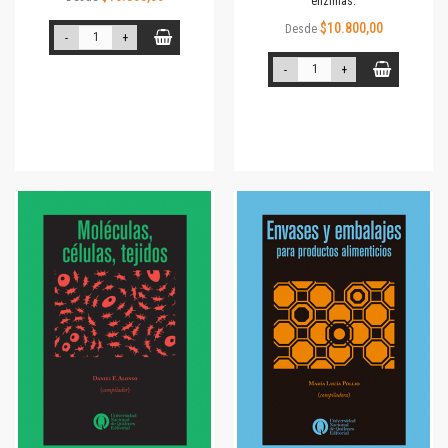
enzimas.
$10.800,00
Desde
-
+
-
+