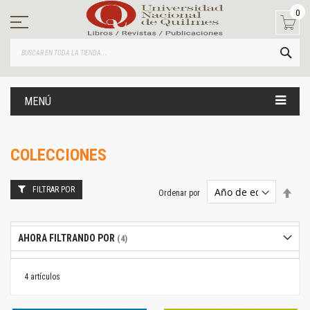
Ir
0
al
contenido
BUS
MENÚ
COLECCIONES
FILTRAR POR
Estab
Ordenar por
dire
desc
AHORA FILTRANDO POR
4
artículos