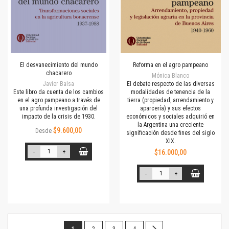
El desvanecimiento del mundo
Reforma en el agro pampeano
chacarero
Mónica Blanco
Javier Balsa
El debate respecto de las diversas
Este libro da cuenta de los cambios
modalidades de tenencia de la
en el agro pampeano a través de
tierra (propiedad, arrendamiento y
una profunda investigación del
aparcería) y sus efectos
impacto de la crisis de 1930.
económicos y sociales adquirió en
la Argentina una creciente
$9.600,00
Desde
significación desde fines del siglo
XIX.
-
+
$16.000,00
-
+
Página
Estás
Página
Página
Página
Página
Siguiente
1
2
3
4