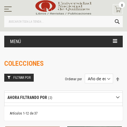
Ir
0
al
contenido
BUS
MENÚ
COLECCIONES
FILTRAR POR
Estab
Ordenar por
dire
desc
AHORA FILTRANDO POR
Artículos
1
-
12
de
37