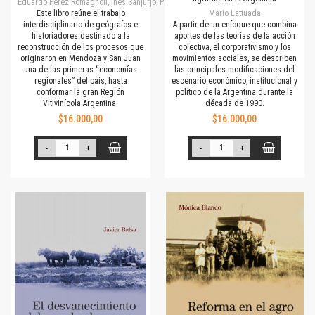
Eduardo Pérez Romagnoli, Inés Sanjurjo, Patricia Barrio, Rodolfo Richard-Jorba
Este libro reúne el trabajo
Mario Lattuada
interdisciplinario de geógrafos e
A partir de un enfoque que combina
historiadores destinado a la
aportes de las teorías de la acción
reconstrucción de los procesos que
colectiva, el corporativismo y los
originaron en Mendoza y San Juan
movimientos sociales, se describen
una de las primeras “economías
las principales modificaciones del
regionales” del país, hasta
escenario económico, institucional y
conformar la gran Región
político de la Argentina durante la
Vitivinícola Argentina.
década de 1990.
$16.000,00
$16.000,00
-
+
-
+