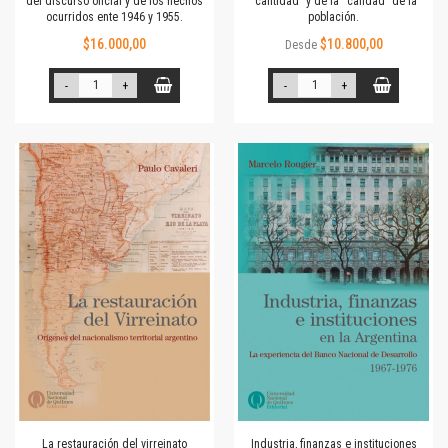
del discurso oficial y de los hechos
“cantidad” y de la “calidad” de la
ocurridos ente 1946 y 1955.
población.
$16.000,00
$10.800,00
Desde
-
+
-
+
La restauración del virreinato
Industria, finanzas e instituciones