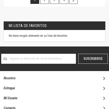
leyendo
la
página
MI LISTA DE FAVORITOS
No tiene ningún elemento en su lista de favoritos.
Suscríbase
SUSCRIBIRSE
al
boletín
informativo:
Nosotros
Entregas
Mi Usuario
Contacto