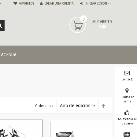
FAVORITOS
CREAR UNA CUENTA
INICIAR SESIÓN
0
MI CARRITO
BUSCAR
0.00
AGENDA
Contacto
Puntos de
venta
Establecer
Ordenar por
dirección
descendente
Asistencia al
usuario