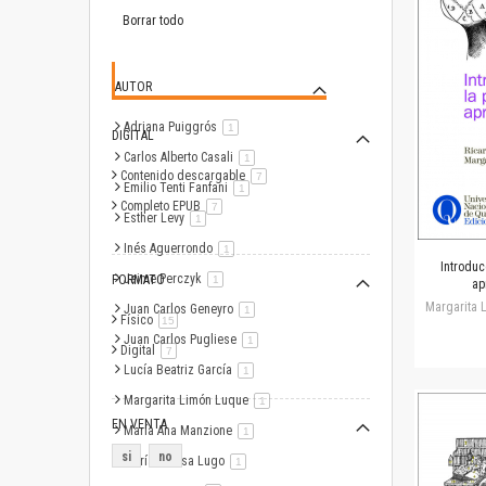
este
artículo
Borrar todo
AUTOR
Adriana Puiggrós
artículo
1
DIGITAL
Carlos Alberto Casali
artículo
1
Contenido descargable
artículo
7
Emilio Tenti Fanfani
artículo
1
Completo EPUB
artículo
7
Esther Levy
artículo
1
Inés Aguerrondo
artículo
1
Introduc
Jaime Perczyk
FORMATO
artículo
1
ap
Margarita 
Juan Carlos Geneyro
artículo
1
Físico
artículo
15
Juan Carlos Pugliese
artículo
1
Digital
artículo
7
Lucía Beatriz García
artículo
1
Margarita Limón Luque
artículo
1
EN VENTA
María Ana Manzione
artículo
1
si
no
María Teresa Lugo
artículo
1