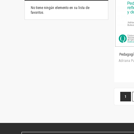
No tiene ningún elemento en su lista de
favoritos.
Pedagogía
Adriana P
Página
Estás
1