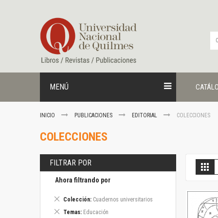
Ir
al
contenido
MENÚ
CATÁL
INICIO
PUBLICACIONES
EDITORIAL
COLECCIONES
COLECCIONES
FILTRAR POR
V
Gril
c
Ahora filtrando por
Eliminar
Colección
Cuadernos universitarios
este
Eliminar
Temas
Educación
artículo