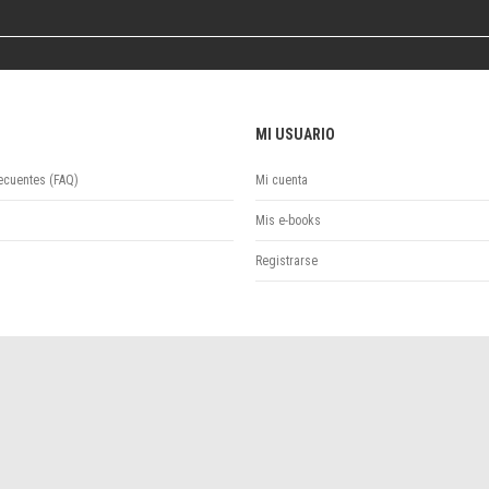
Colecciones
Publicaciones periódicas
Series
MI USUARIO
ecuentes (FAQ)
Mi cuenta
Mis e-books
Registrarse