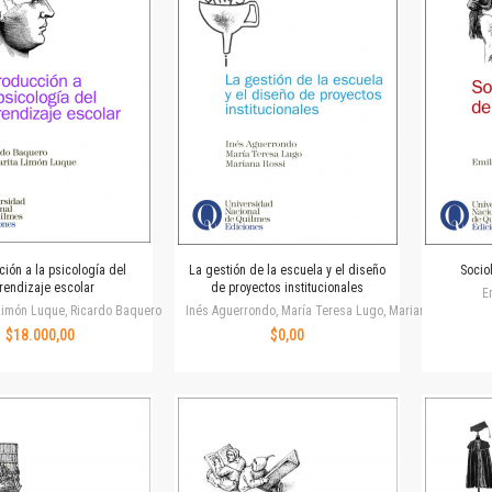
Horizontes en las artes
La ideología argentina y latinoamericana
Las ciudades y las ideas
Serie Nuevas aproximaciones
Serie Clásicos latinoamericanos
Medios&redes
Música y ciencia
Serie Arte sonoro
Nuevos enfoques en ciencia y tecnología
Sociedad-tecnología-ciencia
ción a la psicología del
La gestión de la escuela y el diseño
Socio
Serie digital
rendizaje escolar
de proyectos institucionales
E
Territorio y acumulación: conflictividades y alternativas
Limón Luque, Ricardo Baquero
Inés Aguerrondo, María Teresa Lugo, Mariana Rossi
$18.000,00
$0,00
Textos y lecturas en ciencias sociales
Serie Punto de encuentros
Publicaciones periódicas
Prismas
Redes
Revista de Ciencias Sociales. Primera época