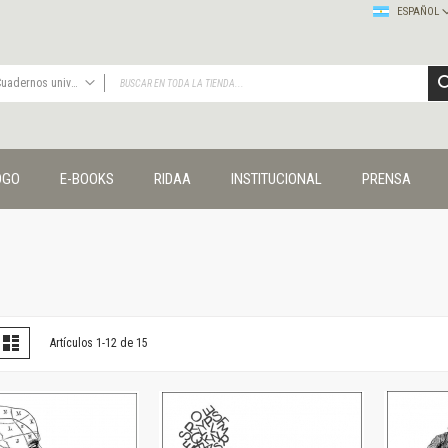
ESPAÑOL
Cuadernos universitarios
TODAS
Publicaciones
OGO
E-BOOKS
RIDAA
INSTITUCIONAL
PRENSA
Editorial
Colecciones
Administración y economía
Coedición UNQ / Clacso
Coedición UNQ / UNC
Comunicación y cultura
Crímenes y violencias
er
la
Lista
Artículos
1
-
12
de
15
omo
Cuadernos universitarios
Derechos humanos
Ediciones especiales
Géneros