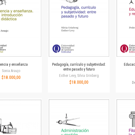
Revista de Ciencias Sociales. Segunda época
Fondo editorial
Biomedicina
Coediciones
Jornadas académicas
La ideología argentina
Libros de arte
Otros títulos
Textos para la enseñanza universitaria
encia y enseñanza
Pedagogía, currículo y subjetividad:
Educaci
entre pasado y futuro
Intersecciones
Sonia Araujo
Esther Levy, Silvia Grinberg
$18.000,00
Convergencia. Entre memoria y sociedad
$18.000,00
D
Filosofía y ciencia
Política
Serie Clásica
Serie Contemporánea
Unidad de Publicaciones del Departamento de Ciencia y Tecnología
Colecciones
Universidad Virtual de Quilmes