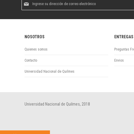
Suscríbase
al
boletín
informativo:
NOSOTROS
ENTREGAS
Quienes somos
Preguntas Fr
Contacto
Envios
Universidad Nacional de Quilmes
Universidad Nacional de Quilmes, 2018