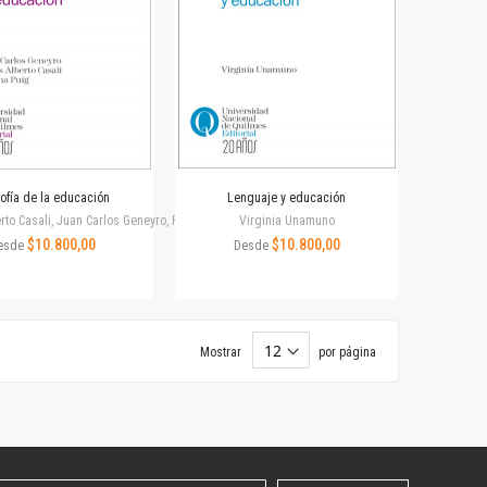
sofía de la educación
Lenguaje y educación
erto Casali, Juan Carlos Geneyro, Roxana Puig
Virginia Unamuno
a
$10.800,00
$10.800,00
esde
Desde
Mostrar
por página