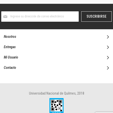
Suscríbase
SUSCRIBIRSE
al
boletín
informativo:
Nosotros
Entregas
Mi Usuario
Contacto
Universidad Nacional de Quilmes, 2018