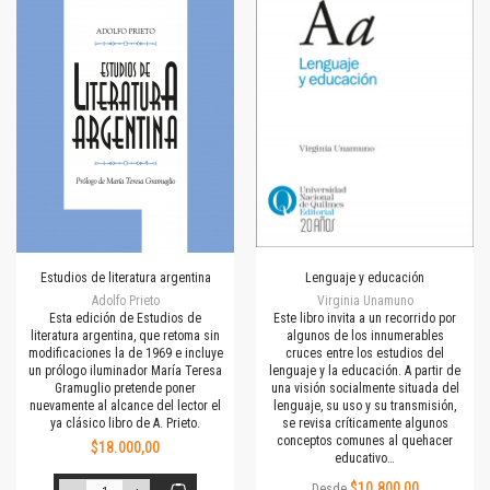
Estudios de literatura argentina
Lenguaje y educación
Adolfo Prieto
Virginia Unamuno
Esta edición de Estudios de
Este libro invita a un recorrido por
literatura argentina, que retoma sin
algunos de los innumerables
modificaciones la de 1969 e incluye
cruces entre los estudios del
un prólogo iluminador María Teresa
lenguaje y la educación. A partir de
Gramuglio pretende poner
una visión socialmente situada del
nuevamente al alcance del lector el
lenguaje, su uso y su transmisión,
ya clásico libro de A. Prieto.
se revisa críticamente algunos
conceptos comunes al quehacer
$18.000,00
educativo…
$10.800,00
Desde