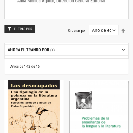
Anna Mónica Aguilar, Dirección General Editorial
FILTRAR POR
Estab
Ordenar por
dire
desc
AHORA FILTRANDO POR
Artículos
1
-
12
de
16