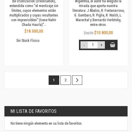
de criollización (créolisation),
Argentina, el autor ha elegido la
entendida como “el mestizaje sin
mirada que aporta nuestra
límites, cuyos elementos están
literatura: J Ábalos, R. Fontanarrosa,
multiplicados y cuyas resultantes
G. Gambaro, R. Piglia, R. Walsh, L.
son imprevisibles” (Irene Nahir
Marechal y Bernardo Verbitsky,
Chada Hauría)"…
entre otros.
$18.000,00
$10.800,00
Desde
Sin Stock Físico
-
+
Página
Estás
Página
Página
Siguiente
1
2
leyendo
la
página
MI LISTA DE FAVORITOS
No tiene ningún elemento en su lista de favoritos.