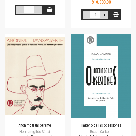
$18.000,00
-
+
-
+
Anónimo transparente
Imperio de las obsesiones
Hermenegildo Sábat
Rocco Carbone