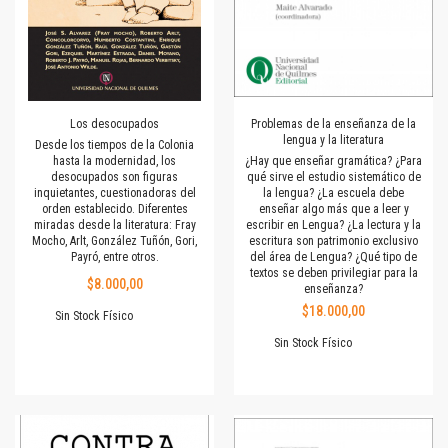
Los desocupados
Problemas de la enseñanza de la
lengua y la literatura
Desde los tiempos de la Colonia
hasta la modernidad, los
¿Hay que enseñar gramática? ¿Para
desocupados son figuras
qué sirve el estudio sistemático de
inquietantes, cuestionadoras del
la lengua? ¿La escuela debe
orden establecido. Diferentes
enseñar algo más que a leer y
miradas desde la literatura: Fray
escribir en Lengua? ¿La lectura y la
Mocho, Arlt, González Tuñón, Gori,
escritura son patrimonio exclusivo
Payró, entre otros.
del área de Lengua? ¿Qué tipo de
textos se deben privilegiar para la
$8.000,00
enseñanza?
$18.000,00
Sin Stock Físico
Sin Stock Físico