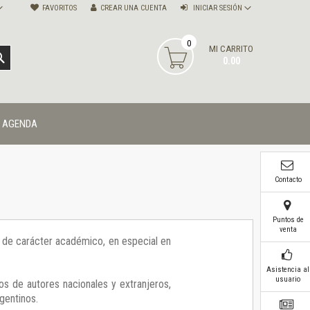
FAVORITOS
CREAR UNA CUENTA
INICIAR SESIÓN
0
MI CARRITO
BUSCAR
0.00
AGENDA
Contacto
Puntos de
venta
ía de carácter académico, en especial en
Asistencia al
usuario
os de autores nacionales y extranjeros,
gentinos.