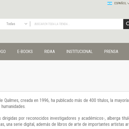
ESPAÑOL
Todas
TODAS
Publicaciones
OGO
E-BOOKS
RIDAA
INSTITUCIONAL
PRENSA
Editorial
Colecciones
Administración y economía
Coedición UNQ / Clacso
Coedición UNQ / UNC
Comunicación y cultura
Crímenes y violencias
 de Quilmes, creada en 1996, ha publicado más de 400 títulos, la mayor
Cuadernos universitarios
 y humanidades.
Derechos humanos
Ediciones especiales
 dirigidas por reconocidos investigadores y académicos-, alberga títul
Géneros
s, una serie digital, además de libros de arte de importantes artistas ar