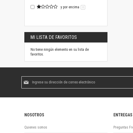
y por encima
0
MI LISTA DE FAVORITOS
No tiene ningún elemento en su lista de
favoritos.
Suscríbase
al
boletín
informativo:
NOSOTROS
ENTREGAS
Quienes somos
Preguntas Fr