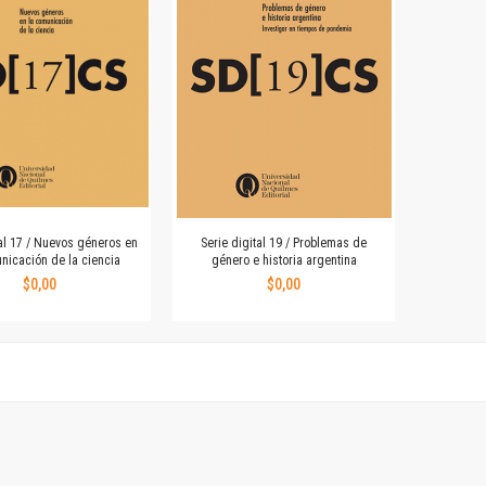
Revista de Ciencias Sociales. Segunda época
Fondo editorial
Biomedicina
Coediciones
Jornadas académicas
La ideología argentina
Libros de arte
Otros títulos
Textos para la enseñanza universitaria
tal 17 / Nuevos géneros en
Serie digital 19 / Problemas de
Intersecciones
nicación de la ciencia
género e historia argentina
Convergencia. Entre memoria y sociedad
$0,00
$0,00
Filosofía y ciencia
Política
Serie Clásica
Serie Contemporánea
Unidad de Publicaciones del Departamento de Ciencia y Tecnología
Colecciones
Universidad Virtual de Quilmes