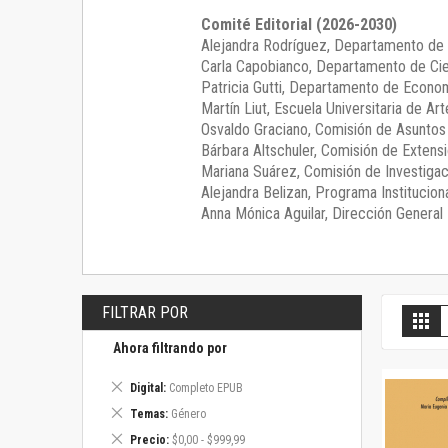
Comité Editorial (2026-2030)
Alejandra Rodríguez
, Departamento de 
Carla Capobianco
, Departamento de Cie
Patricia Gutti
, Departamento de Econom
Martín Liut
, Escuela Universitaria de Art
Osvaldo Graciano
, Comisión de Asunto
Bárbara Altschuler
, Comisión de Extensi
Mariana Suárez
, Comisión de Investigac
Alejandra Belizan, Programa Instituciona
Anna Mónica Aguilar, Dirección General E
FILTRAR POR
V
Gril
c
Ahora filtrando por
Eliminar
Digital
Completo EPUB
este
Eliminar
Temas
Género
artículo
este
Eliminar
Precio
$0,00 - $999,99
artículo