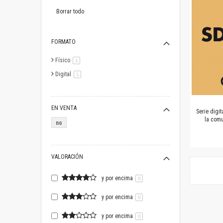
este
artículo
Borrar todo
FORMATO
Físico
artículo
1
Digital
artículo
1
EN VENTA
Serie digi
la comu
no
VALORACIÓN
y por encima
0
y por encima
0
y por encima
0