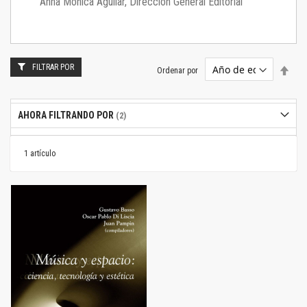
Anna Mónica Aguilar, Dirección General Editorial
FILTRAR POR
Estab
Ordenar por
dire
desc
AHORA FILTRANDO POR
1
artículo