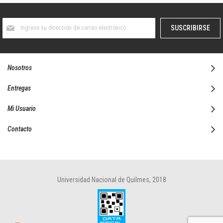
Suscríbase
SUSCRIBIRSE
al
boletín
informativo:
Nosotros
Entregas
Mi Usuario
Contacto
Universidad Nacional de Quilmes, 2018