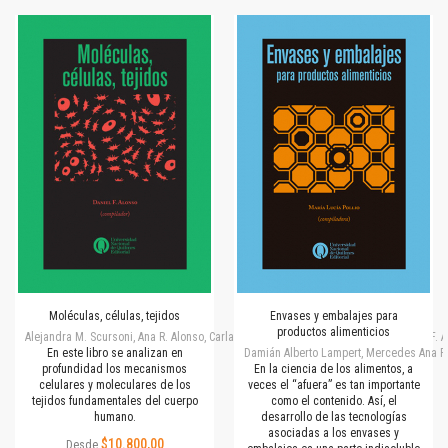
Moléculas, células, tejidos
Envases y embalajes para
productos alimenticios
Alejandra M. Scursoni, Ana R. Alonso, Carla S. Capobianco, Daniel E. Gomez, Daniel F.
En este libro se analizan en
Damián Alberto Lampert, Mercedes Ana Pe
profundidad los mecanismos
En la ciencia de los alimentos, a
celulares y moleculares de los
veces el “afuera” es tan importante
tejidos fundamentales del cuerpo
como el contenido. Así, el
humano.
desarrollo de las tecnologías
asociadas a los envases y
$10.800,00
Desde