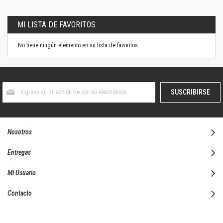
MI LISTA DE FAVORITOS
No tiene ningún elemento en su lista de favoritos.
Suscríbase
SUSCRIBIRSE
al
boletín
informativo:
Nosotros
Entregas
Mi Usuario
Contacto