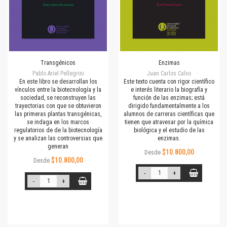
Transgénicos
Enzimas
Pablo Ariel Pellegrini
Juan Carlos Calvo
En este libro se desarrollan los
Este texto cuenta con rigor científico
vínculos entre la biotecnología y la
e interés literario la biografía y
sociedad, se reconstruyen las
función de las enzimas; está
trayectorias con que se obtuvieron
dirigido fundamentalmente a los
las primeras plantas transgénicas,
alumnos de carreras científicas que
se indaga en los marcos
tienen que atravesar por la química
regulatorios de de la biotecnología
biológica y el estudio de las
y se analizan las controversias que
enzimas.
generan
$10.800,00
Desde
$10.800,00
Desde
-
+
-
+