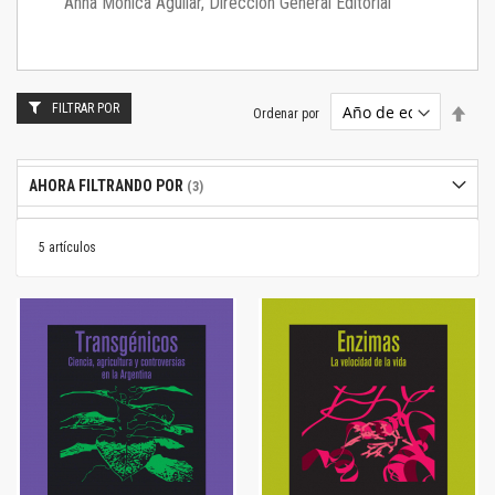
Anna Mónica Aguilar, Dirección General Editorial
FILTRAR POR
Estab
Ordenar por
dire
desc
AHORA FILTRANDO POR
5
artículos