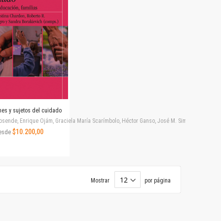
ones y sujetos del cuidado
ende, Enrique Ojám, Graciela María Scarímbolo, Héctor Ganso, José M. Simonetti, Juan Carlos
$10.200,00
esde
Mostrar
por página