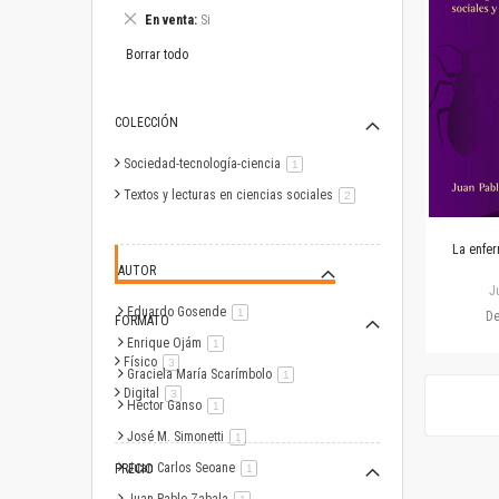
este
Eliminar
En venta
Si
artículo
este
artículo
Borrar todo
COLECCIÓN
Sociedad-tecnología-ciencia
artículo
1
Textos y lecturas en ciencias sociales
artículo
2
La enfe
AUTOR
J
Eduardo Gosende
artículo
1
D
FORMATO
Enrique Ojám
artículo
1
Físico
artículo
3
Graciela María Scarímbolo
artículo
1
Digital
artículo
3
Héctor Ganso
artículo
1
José M. Simonetti
artículo
1
Juan Carlos Seoane
PRECIO
artículo
1
artículo