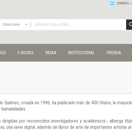
ESPAÑOL
Colecciones
TODAS
Publicaciones
OGO
E-BOOKS
RIDAA
INSTITUCIONAL
PRENSA
Editorial
Colecciones
Administración y economía
Coedición UNQ / Clacso
Coedición UNQ / UNC
Comunicación y cultura
Crímenes y violencias
 de Quilmes, creada en 1996, ha publicado más de 400 títulos, la mayor
Cuadernos universitarios
 y humanidades.
Derechos humanos
Ediciones especiales
 dirigidas por reconocidos investigadores y académicos-, alberga títul
Géneros
s, una serie digital, además de libros de arte de importantes artistas ar