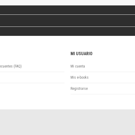
Colecciones
Publicaciones periódicas
Series
MI USUARIO
ecuentes (FAQ)
Mi cuenta
Mis e-books
Registrarse