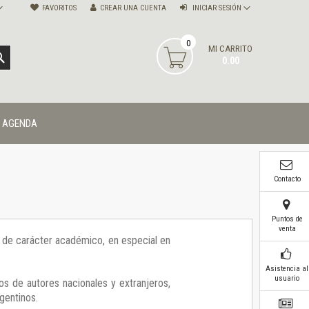
FAVORITOS
CREAR UNA CUENTA
INICIAR SESIÓN
0
MI CARRITO
BUSCAR
0.00
AGENDA
Contacto
Puntos de
venta
ía de carácter académico, en especial en
Asistencia al
usuario
os de autores nacionales y extranjeros,
gentinos.