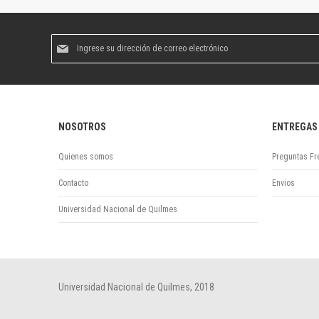
Suscríbase
al
boletín
informativo:
NOSOTROS
ENTREGAS
Quienes somos
Preguntas Fr
Contacto
Envios
Universidad Nacional de Quilmes
Universidad Nacional de Quilmes, 2018