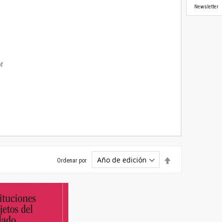
Newsletter
or
Establecer
Ordenar por
dirección
descendente