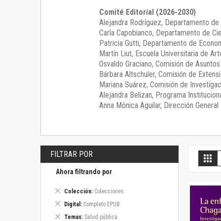
Comité Editorial (2026-2030)
Alejandra Rodríguez
, Departamento de 
Carla Capobianco
, Departamento de Cie
Patricia Gutti
, Departamento de Econom
Martín Liut
, Escuela Universitaria de Art
Osvaldo Graciano
, Comisión de Asunto
Bárbara Altschuler
, Comisión de Extensi
Mariana Suárez
, Comisión de Investigac
Alejandra Belizan, Programa Instituciona
Anna Mónica Aguilar, Dirección General E
FILTRAR POR
V
Gril
c
Ahora filtrando por
Eliminar
Colección
Colecciones
este
Eliminar
Digital
Completo EPUB
artículo
este
Eliminar
Temas
Salud pública
artículo