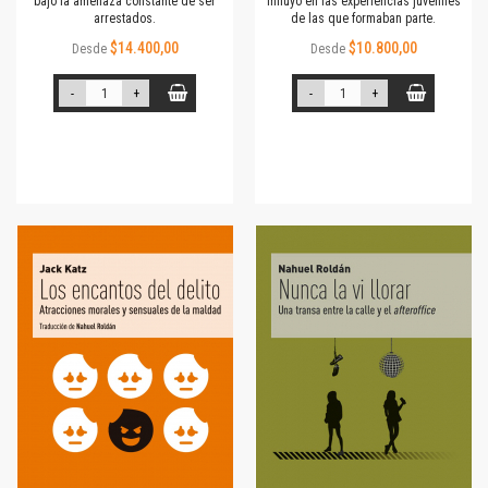
bajo la amenaza constante de ser
influyó en las experiencias juveniles
arrestados.
de las que formaban parte.
$14.400,00
$10.800,00
Desde
Desde
-
+
-
+