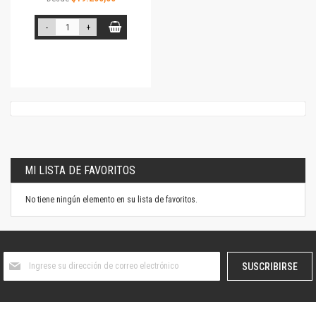
-
+
MI LISTA DE FAVORITOS
No tiene ningún elemento en su lista de favoritos.
Suscríbase
SUSCRIBIRSE
al
boletín
informativo: