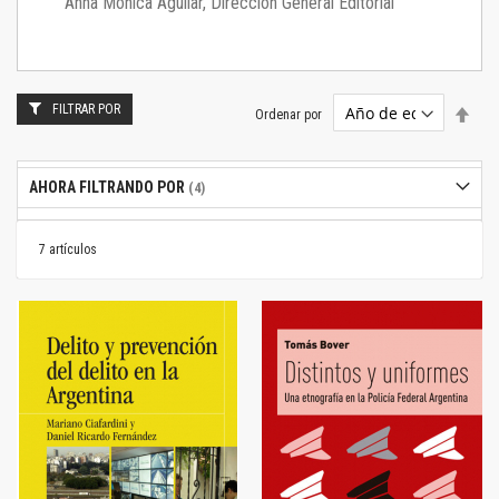
Anna Mónica Aguilar, Dirección General Editorial
FILTRAR POR
Estab
Ordenar por
dire
desc
AHORA FILTRANDO POR
7
artículos