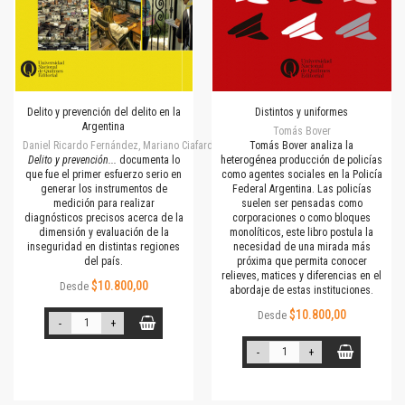
Delito y prevención del delito en la
Distintos y uniformes
Argentina
Tomás Bover
Daniel Ricardo Fernández, Mariano Ciafardini
Tomás Bover analiza la
Delito y prevención...
documenta lo
heterogénea producción de policías
que fue el primer esfuerzo serio en
como agentes sociales en la Policía
generar los instrumentos de
Federal Argentina. Las policías
medición para realizar
suelen ser pensadas como
diagnósticos precisos acerca de la
corporaciones o como bloques
dimensión y evaluación de la
monolíticos, este libro postula la
inseguridad en distintas regiones
necesidad de una mirada más
del país.
próxima que permita conocer
relieves, matices y diferencias en el
$10.800,00
Desde
abordaje de estas instituciones.
$10.800,00
Desde
-
+
-
+