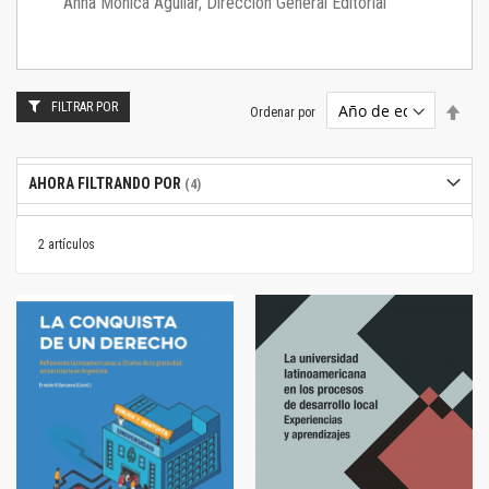
Anna Mónica Aguilar, Dirección General Editorial
FILTRAR POR
Estab
Ordenar por
dire
desc
AHORA FILTRANDO POR
2
artículos