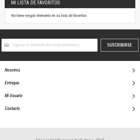
MI LISTA DE FAVORITOS
No tiene ningún elemento en su lista de favoritos.
Suscríbase
SUSCRIBIRSE
al
boletín
informativo:
Nosotros
Entregas
Mi Usuario
Contacto