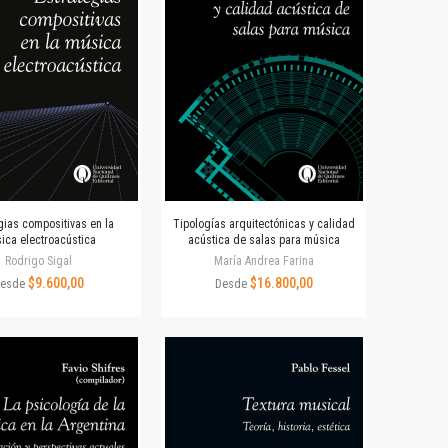
gias compositivas en la
Tipologías arquitectónicas y calidad
ica electroacústica
acústica de salas para música
Rodrigo Sigal
María Andrea Farina
$9.600,00
$16.800,00
esde
Desde