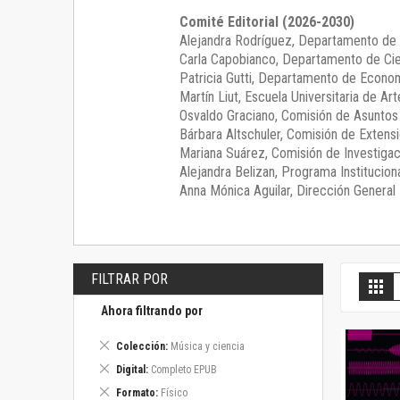
Comité Editorial (2026-2030)
Alejandra Rodríguez
, Departamento de 
Carla Capobianco
, Departamento de Cie
Patricia Gutti
, Departamento de Econom
Martín Liut
, Escuela Universitaria de Art
Osvaldo Graciano
, Comisión de Asunto
Bárbara Altschuler
, Comisión de Extensi
Mariana Suárez
, Comisión de Investigac
Alejandra Belizan, Programa Instituciona
Anna Mónica Aguilar, Dirección General E
FILTRAR POR
V
Gril
c
Ahora filtrando por
Eliminar
Colección
Música y ciencia
este
Eliminar
Digital
Completo EPUB
artículo
este
Eliminar
Formato
Físico
artículo