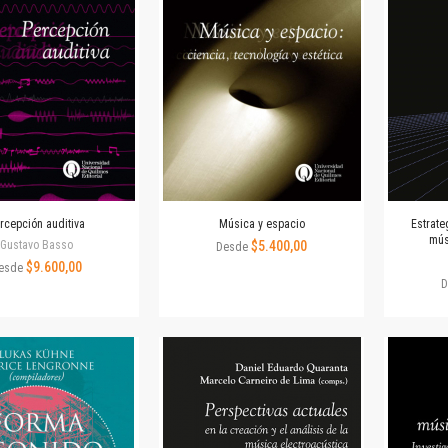
Revista de Ciencias Sociales. Segunda época
Fondo editorial
Biomedicina
Coediciones
Jornadas académicas
La ideología argentina
Libros de arte
Otros títulos
Textos para la enseñanza universitaria
rcepción auditiva
Música y espacio
Estrate
Intersecciones
mús
Gustavo Basso
$5.400,00
Desde
Convergencia. Entre memoria y sociedad
$9.600,00
esde
Filosofía y ciencia
D
Política
Serie Clásica
Serie Contemporánea
Unidad de Publicaciones del Departamento de Ciencia y Tecnología
Colecciones
Universidad Virtual de Quilmes