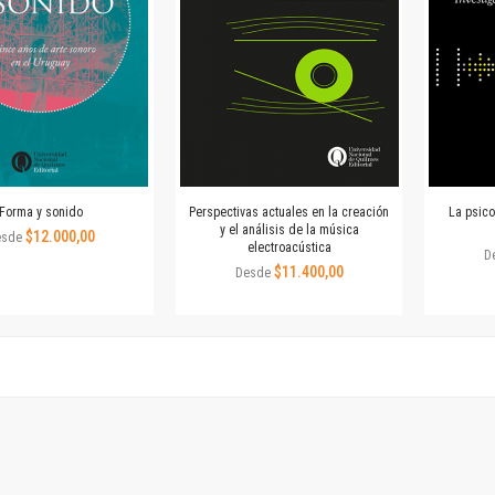
Colecciones
Ideas de Educación Virtual
Unidad de Publicaciones del Departamento de Economía y Administración
Colecciones
Otros títulos
Economía y Gestión
Economía y Sociedad
Series
Forma y sonido
Perspectivas actuales en la creación
La psico
y el análisis de la música
Investigación
$12.000,00
esde
electroacústica
D
Unidad de Publicaciones del Departamento de Ciencias Sociales
$11.400,00
Desde
Series
Encuentros
Investigación
Tesis Grado
Tesis Posgrado
Cursos
Experiencias
Escuela de Artes