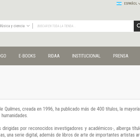
ESPAÑOL
Música y ciencia
TODAS
Publicaciones
OGO
E-BOOKS
RIDAA
INSTITUCIONAL
PRENSA
Editorial
Colecciones
Administración y economía
Coedición UNQ / Clacso
Coedición UNQ / UNC
Comunicación y cultura
Crímenes y violencias
 de Quilmes, creada en 1996, ha publicado más de 400 títulos, la mayor
Cuadernos universitarios
 y humanidades.
Derechos humanos
Ediciones especiales
 dirigidas por reconocidos investigadores y académicos-, alberga títul
Géneros
s, una serie digital, además de libros de arte de importantes artistas ar