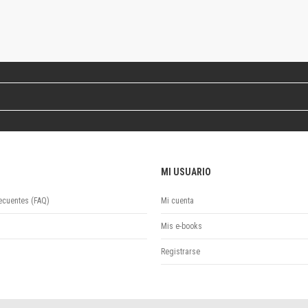
Colecciones
Publicaciones periódicas
Series
MI USUARIO
ecuentes (FAQ)
Mi cuenta
Mis e-books
Registrarse