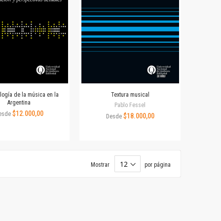
logía de la música en la
Textura musical
Argentina
Pablo Fessel
$12.000,00
esde
$18.000,00
Desde
Mostrar
por página