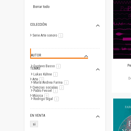
este
artículo
Borrar todo
COLECCIÓN
Serie Arte sonoro
artículo
1
AUTOR
Pe
Gustavo Basso
artículo
1
TEMAS
Lukas Kühne
artículo
1
D
Arte
artículo
3
María Andrea Farina
artículo
1
Ciencias sociales
artículo
2
Pablo Fessel
artículo
1
Música
artículo
8
Rodrigo Sigal
artículo
1
EN VENTA
si