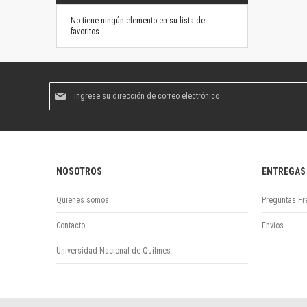
No tiene ningún elemento en su lista de
favoritos.
Suscríbase
al
boletín
informativo:
NOSOTROS
ENTREGAS
Quienes somos
Preguntas Fr
Contacto
Envios
Universidad Nacional de Quilmes