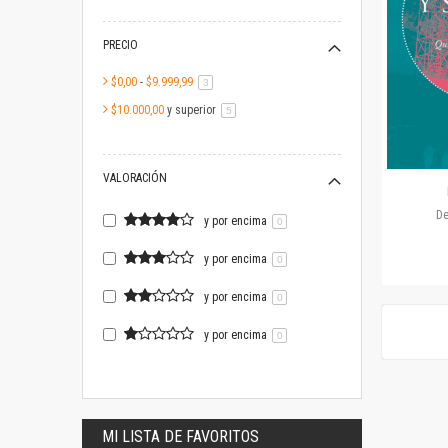
PRECIO
$0,00
-
$9.999,99
artículo
3
$10.000,00
y superior
artículo
5
VALORACIÓN
D
y por encima
0
y por encima
0
y por encima
0
y por encima
0
MI LISTA DE FAVORITOS