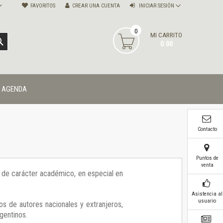
FAVORITOS
CREAR UNA CUENTA
INICIAR SESIÓN
0
MI CARRITO
BUSCAR
0.00
AGENDA
Contacto
Puntos de
venta
ía de carácter académico, en especial en
Asistencia al
usuario
os de autores nacionales y extranjeros,
gentinos.