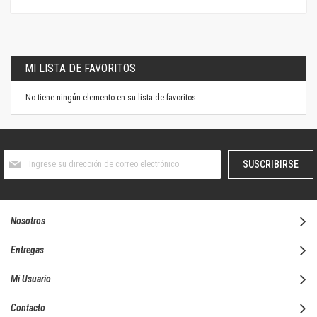
MI LISTA DE FAVORITOS
No tiene ningún elemento en su lista de favoritos.
Suscríbase
SUSCRIBIRSE
al
boletín
informativo:
Nosotros
Entregas
Mi Usuario
Contacto