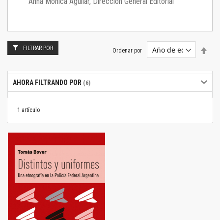
Anna Mónica Aguilar, Dirección General Editorial
FILTRAR POR
Estab
Ordenar por
dire
desc
AHORA FILTRANDO POR
1
artículo