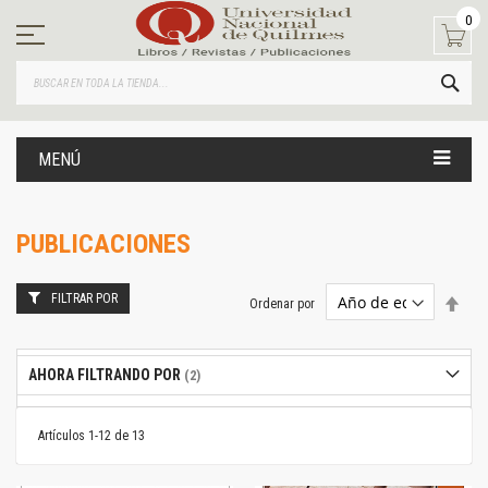
Ir
0
al
contenido
BUS
MENÚ
PUBLICACIONES
FILTRAR POR
Estab
Ordenar por
dire
desc
AHORA FILTRANDO POR
Artículos
1
-
12
de
13