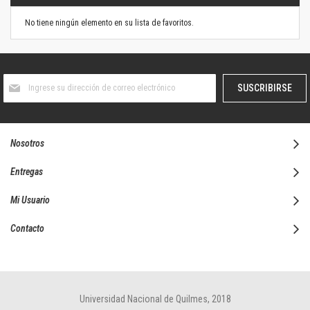
No tiene ningún elemento en su lista de favoritos.
Suscríbase
SUSCRIBIRSE
al
boletín
informativo:
Nosotros
Entregas
Mi Usuario
Contacto
Universidad Nacional de Quilmes, 2018