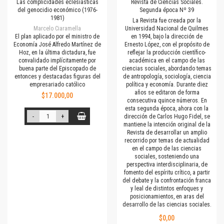
Las complicidades eclesiásticas
Revista de Ciencias Sociales.
del genocidio económico (1976-
Segunda época Nº 39
1981)
La Revista fue creada por la
Marcelo Ciaramella
Universidad Nacional de Quilmes
El plan aplicado por el ministro de
en 1994, bajo la dirección de
Economía José Alfredo Martínez de
Ernesto López, con el propósito de
Hoz, en la última dictadura, fue
reflejar la producción científico-
convalidado implícitamente por
académica en el campo de las
buena parte del Episcopado de
ciencias sociales, abordando temas
entonces y destacadas figuras del
de antropología, sociología, ciencia
empresariado católico
política y economía. Durante diez
años se editaron de forma
$17.000,00
consecutiva quince números. En
esta segunda época, ahora con la
-
+
dirección de Carlos Hugo Fidel, se
mantiene la intención original de la
Revista de desarrollar un amplio
recorrido por temas de actualidad
en el campo de las ciencias
sociales, sosteniendo una
perspectiva interdisciplinaria, de
fomento del espíritu crítico, a partir
del debate y la confrontación franca
y leal de distintos enfoques y
posicionamientos, en aras del
desarrollo de las ciencias sociales.
$0,00