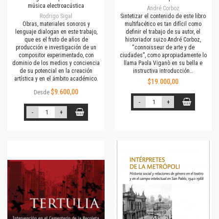
música electroacústica
André Corboz
Rodrigo Sigal
Sintetizar el contenido de este libro
Obras, materiales sonoros y
multifacético es tan difícil como
lenguaje dialogan en este trabajo,
definir el trabajo de su autor, el
que es el fruto de años de
historiador suizo André Corboz,
producción e investigación de un
“connoisseur de arte y de
compositor experimentado, con
ciudades”, como apropiadamente lo
dominio de los medios y conciencia
llama Paola Viganò en su bella e
de su potencial en la creación
instructiva introducción…
artística y en el ámbito académico.
$19.000,00
$9.600,00
Desde
-
+
-
+