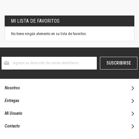
MI LISTA DE FAVORITOS
No tiene ningún elemento en su lista de favoritos.
Suscríbase
SUSCRIBIRSE
al
boletín
informativo:
Nosotros
Entregas
Mi Usuario
Contacto