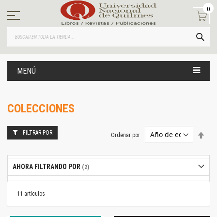
Ir
0
al
contenido
BUS
MENÚ
COLECCIONES
FILTRAR POR
Estab
Ordenar por
dire
desc
AHORA FILTRANDO POR
11
artículos