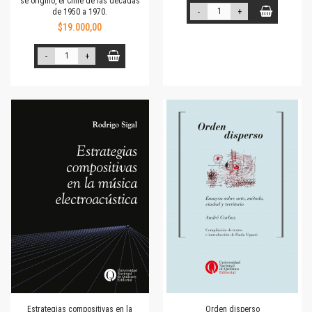
se originó, el Chile de las décadas
de 1950 a 1970.
-
+
$19.000,00
-
+
Estrategias compositivas en la
Orden disperso