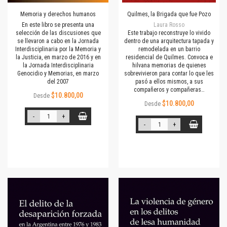
Memoria y derechos humanos
Quilmes, la Brigada que fue Pozo
En este libro se presenta una
Laura Rosso
selección de las discusiones que
Este trabajo reconstruye lo vivido
se llevaron a cabo en la Jornada
dentro de una arquitectura tapada y
Interdisciplinaria por la Memoria y
remodelada en un barrio
la Justicia, en marzo de 2016 y en
residencial de Quilmes. Convoca e
la Jornada Interdisciplinaria
hilvana memorias de quienes
Genocidio y Memorias, en marzo
sobrevivieron para contar lo que les
del 2007
pasó a ellos mismos, a sus
compañeros y compañeras…
$10.800,00
Desde
$10.800,00
Desde
-
+
-
+