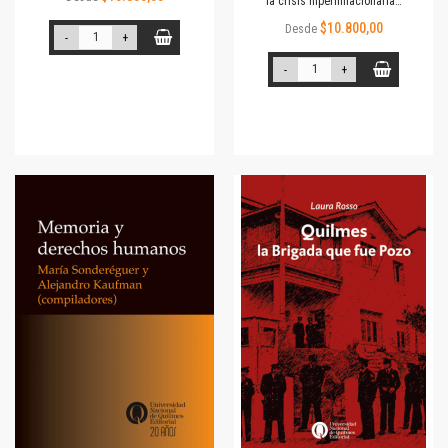
la crisis hiperinflacionaria…
$10.800,00
Desde
-
+
-
+