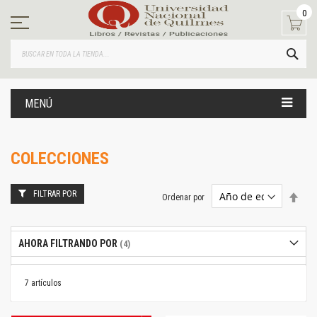
Ir
0
al
contenido
BUS
MENÚ
COLECCIONES
FILTRAR POR
Estab
Ordenar por
dire
desc
AHORA FILTRANDO POR
7
artículos