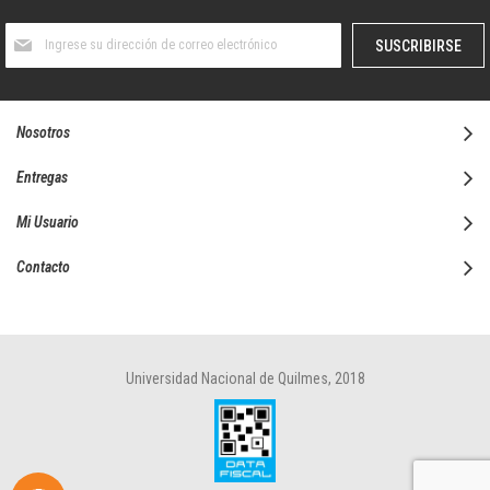
Suscríbase
SUSCRIBIRSE
al
boletín
informativo:
Nosotros
Entregas
Mi Usuario
Contacto
Universidad Nacional de Quilmes, 2018