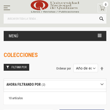
Ir
0
al
contenido
BUS
MENÚ
COLECCIONES
FILTRAR POR
Estab
Ordenar por
dire
desc
AHORA FILTRANDO POR
10
artículos