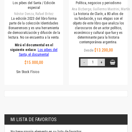
Los pibes del Santa / Edición
Política, negocios y periodismo
especial
Ana Bizberge, Guillermo Mastrini, Martín
Néstor Denza, Rafael Britez
La historia de Clarín, a 80 años de
La edición 2023 del libro forma
su fundación, y sus etapas son el
parte de la colección Identidades
objeto de este libro que analiza los
Bonaerenses y es una herramienta
claroscuros de un actor político,
de democratización y difusión de la
económico y cultural que fue y es
lectura. No se encuentra a la venta.
determinante para la historia
contemporánea argentina.
Mirá el documental en el
siguiente enlace
:
Los pibes del
$13.200,00
Desde
Santa, el documental
$15.000,00
-
+
Sin Stock Físico
MI LISTA DE FAVORITOS
No tiene ningún elemento en su lista de favoritos.