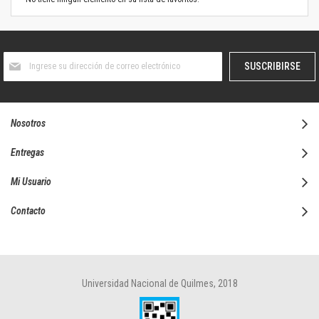
Suscríbase
SUSCRIBIRSE
al
boletín
informativo:
Nosotros
Entregas
Mi Usuario
Contacto
Universidad Nacional de Quilmes, 2018