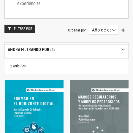
experiencias.
FILTRAR POR
Estab
Ordenar por
dire
desc
AHORA FILTRANDO POR
2
artículos