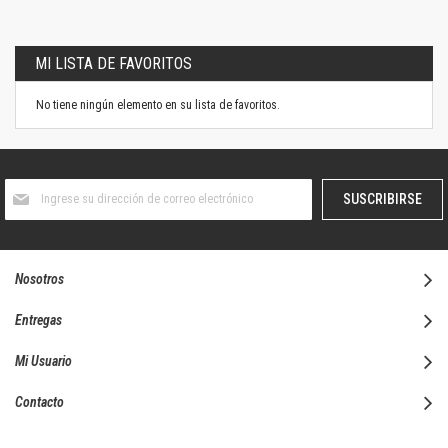
MI LISTA DE FAVORITOS
No tiene ningún elemento en su lista de favoritos.
Suscríbase
SUSCRIBIRSE
al
boletín
informativo:
Nosotros
Entregas
Mi Usuario
Contacto