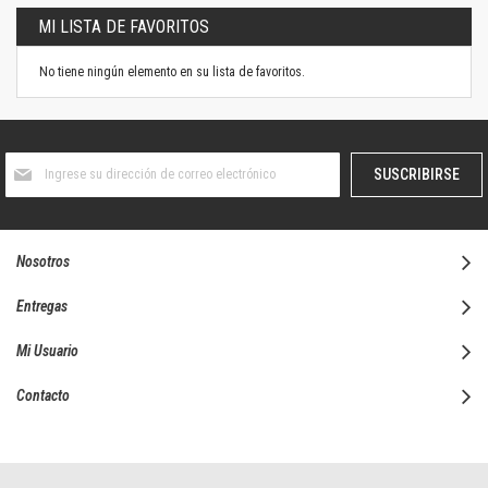
MI LISTA DE FAVORITOS
No tiene ningún elemento en su lista de favoritos.
Suscríbase
SUSCRIBIRSE
al
boletín
informativo:
Nosotros
Entregas
Mi Usuario
Contacto