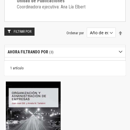
Unidad de Publicaciones
Coordinadora ejecutiva: Ana Lía Elbert
FILTRAR POR
Estab
Ordenar por
dire
desc
AHORA FILTRANDO POR
1
artículo