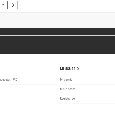
Colecciones
 leyendo la página
Página
Página
Siguiente
2
Publicaciones periódicas
Series
MI USUARIO
ecuentes (FAQ)
Mi cuenta
Mis e-books
Registrarse