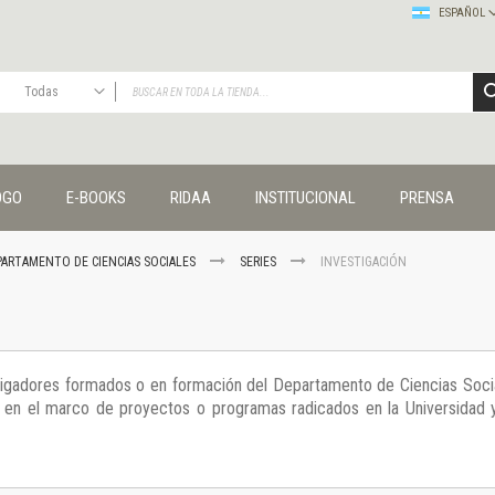
ESPAÑOL
Todas
TODAS
Publicaciones
OGO
E-BOOKS
RIDAA
INSTITUCIONAL
PRENSA
Editorial
Colecciones
Administración y economía
PARTAMENTO DE CIENCIAS SOCIALES
SERIES
INVESTIGACIÓN
Coedición UNQ / Clacso
Coedición UNQ / UNC
Comunicación y cultura
Crímenes y violencias
tigadores formados o en formación del Departamento de Ciencias Soci
Cuadernos universitarios
os en el marco de proyectos o programas radicados en la Universidad 
Derechos humanos
Ediciones especiales
Géneros