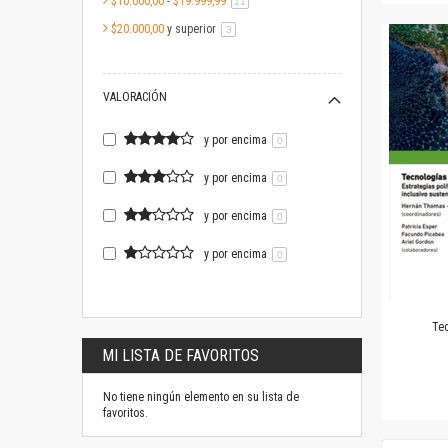
$10.000,00
-
$19.999,99
artículo
11
$20.000,00
y superior
artículo
3
VALORACIÓN
y por encima
0
y por encima
0
y por encima
0
y por encima
0
Tec
MI LISTA DE FAVORITOS
No tiene ningún elemento en su lista de
favoritos.