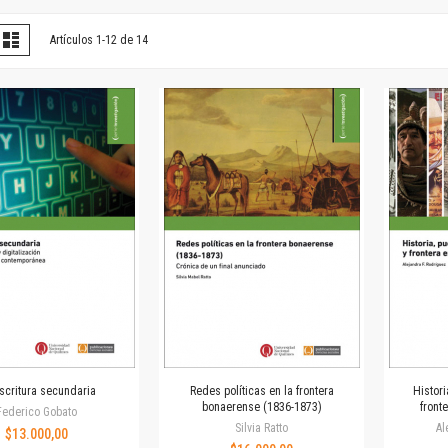
Horizontes en las artes
La ideología argentina y latinoamericana
er
la
Lista
Artículos
1
-
12
de
14
omo
Las ciudades y las ideas
Serie Nuevas aproximaciones
Serie Clásicos latinoamericanos
Medios&redes
Música y ciencia
Serie Arte sonoro
Nuevos enfoques en ciencia y tecnología
Sociedad-tecnología-ciencia
Serie digital
Territorio y acumulación: conflictividades y alternativas
Textos y lecturas en ciencias sociales
Serie Punto de encuentros
Publicaciones periódicas
Prismas
scritura secundaria
Redes políticas en la frontera
Histori
Redes
bonaerense (1836-1873)
front
Federico Gobato
Silvia Ratto
Al
Revista de Ciencias Sociales. Primera época
$13.000,00