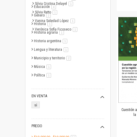
Silvia Cristina Delayel
artículo
1
Educación
artículo
4
Silvia Ratto
artículo
1
Género
artículo
2
Vanina Soledad López
artículo
1
Historia
artículo
1
Verónica Sofía Ficoseco
artículo
1
Historia agraria
artículo
1
Historia argentina
artículo
1
Lengua y literatura
artículo
1
Municipio y territorio
artículo
2
Música
artículo
1
Política
artículo
1
EN VENTA
si
Cuestión 
la
PRECIO