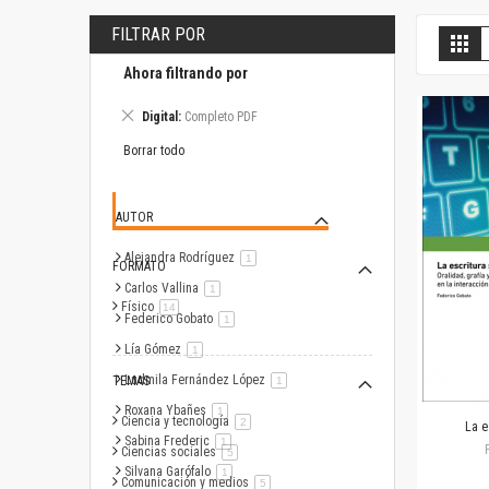
FILTRAR POR
V
Gril
c
Ahora filtrando por
Eliminar
Digital
Completo PDF
este
artículo
Borrar todo
AUTOR
Alejandra Rodríguez
artículo
1
FORMATO
Carlos Vallina
artículo
1
Físico
artículo
14
Federico Gobato
artículo
1
Lía Gómez
artículo
1
Ludmila Fernández López
TEMAS
artículo
1
Roxana Ybañes
artículo
1
Ciencia y tecnología
artículo
2
La e
Sabina Frederic
artículo
1
Ciencias sociales
artículo
5
Silvana Garófalo
artículo
1
Comunicación y medios
artículo
5