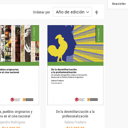
Newsletter
Establecer
Ordenar por
dirección
descendente
a, pueblos originarios y
De la desmilitarización a la
era en el cine nacional
profesionalización
ejandra Rodríguez
Sabina Frederic