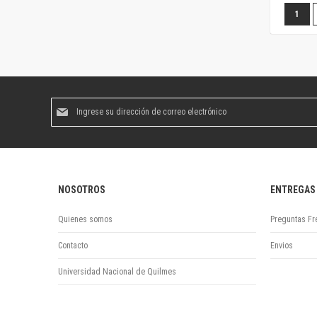
Página
Estás
1
Suscríbase
al
boletín
informativo:
NOSOTROS
ENTREGAS
Quienes somos
Preguntas Fr
Contacto
Envios
Universidad Nacional de Quilmes