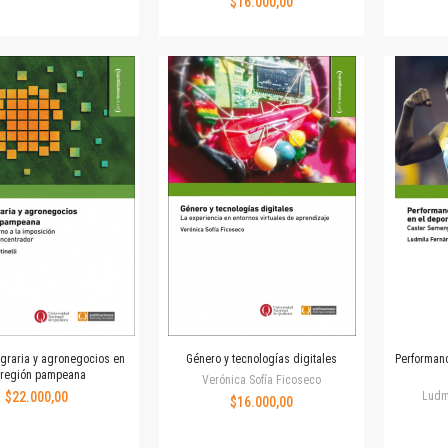
$16.000,00
Revista de Ciencias Sociales. Segunda época
Fondo editorial
Biomedicina
Coediciones
Jornadas académicas
La ideología argentina
Libros de arte
Otros títulos
Textos para la enseñanza universitaria
Intersecciones
Convergencia. Entre memoria y sociedad
Filosofía y ciencia
Política
Serie Clásica
Serie Contemporánea
agraria y agronegocios en
Género y tecnologías digitales
Performanc
 región pampeana
Verónica Sofía Ficoseco
Unidad de Publicaciones del Departamento de Ciencia y Tecnología
$22.000,00
Ludm
$16.000,00
Colecciones
Universidad Virtual de Quilmes