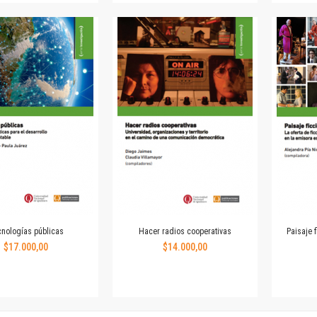
Colecciones
Ideas de Educación Virtual
Unidad de Publicaciones del Departamento de Economía y Administración
Colecciones
Otros títulos
Economía y Gestión
Economía y Sociedad
Series
Investigación
Unidad de Publicaciones del Departamento de Ciencias Sociales
Series
Encuentros
Investigación
nologías públicas
Hacer radios cooperativas
Paisaje f
Tesis Grado
$17.000,00
$14.000,00
Tesis Posgrado
Cursos
Experiencias
Escuela de Artes