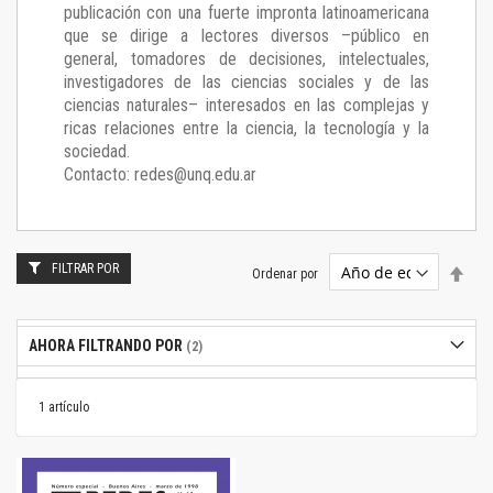
publicación con una fuerte impronta latinoamericana
que se dirige a lectores diversos –público en
general, tomadores de decisiones, intelectuales,
investigadores de las ciencias sociales y de las
ciencias naturales– interesados en las complejas y
ricas relaciones entre la ciencia, la tecnología y la
sociedad.
Contacto: redes@unq.edu.ar
FILTRAR POR
Estab
Ordenar por
dire
desc
AHORA FILTRANDO POR
1
artículo