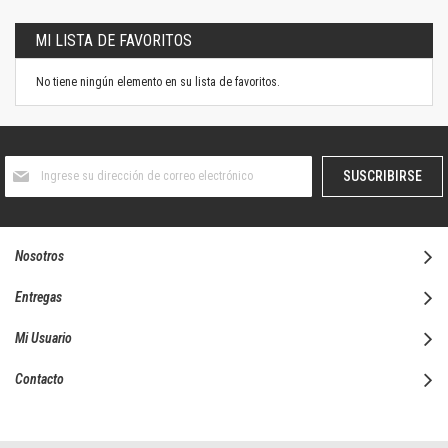
MI LISTA DE FAVORITOS
No tiene ningún elemento en su lista de favoritos.
Suscríbase
SUSCRIBIRSE
al
boletín
informativo:
Nosotros
Entregas
Mi Usuario
Contacto