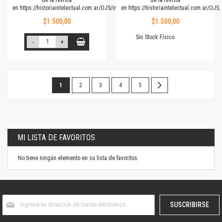
en
https://historiaintelectual.com.ar/OJS/index.php/Prismas
en
https://historiaintelectual.com.ar/OJ
$1.500,00
$1.500,00
Sin Stock Físico
-
+
Página
Estás
Página
Página
Página
Página
Página
Siguiente
1
2
3
4
5
leyendo
la
página
MI LISTA DE FAVORITOS
No tiene ningún elemento en su lista de favoritos.
Suscríbase
SUSCRIBIRSE
al
boletín
informativo: