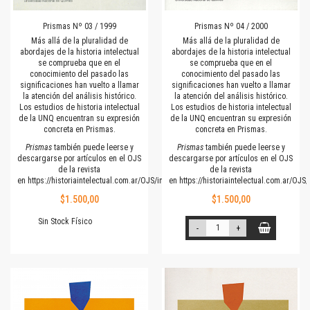
Prismas Nº 03 / 1999
Prismas Nº 04 / 2000
Más allá de la pluralidad de
Más allá de la pluralidad de
abordajes de la historia intelectual
abordajes de la historia intelectual
se comprueba que en el
se comprueba que en el
conocimiento del pasado las
conocimiento del pasado las
significaciones han vuelto a llamar
significaciones han vuelto a llamar
la atención del análisis histórico.
la atención del análisis histórico.
Los estudios de historia intelectual
Los estudios de historia intelectual
de la UNQ encuentran su expresión
de la UNQ encuentran su expresión
concreta en Prismas.
concreta en Prismas.
Prismas
también puede leerse y
Prismas
también puede leerse y
descargarse por artículos en el OJS
descargarse por artículos en el OJS
de la revista
de la revista
en
https://historiaintelectual.com.ar/OJS/index.php/Prismas
en
https://historiaintelectual.com.ar/OJ
$1.500,00
$1.500,00
Sin Stock Físico
-
+