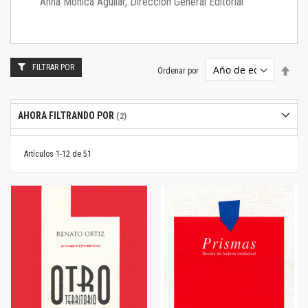
Anna Mónica Aguilar, Dirección General Editorial
FILTRAR POR
Estab
Ordenar por
dire
desc
AHORA FILTRANDO POR
Artículos
1
-
12
de
51