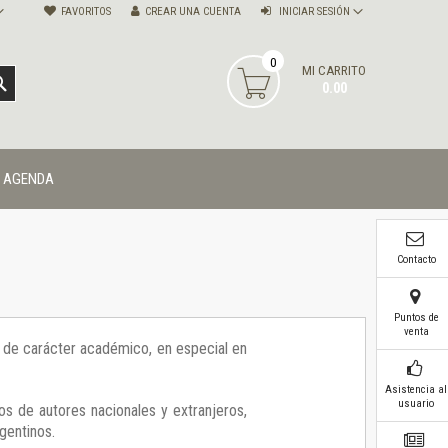
FAVORITOS
CREAR UNA CUENTA
INICIAR SESIÓN
0
MI CARRITO
BUSCAR
0.00
AGENDA
Contacto
Puntos de
venta
ía de carácter académico, en especial en
Asistencia al
usuario
os de autores nacionales y extranjeros,
gentinos.