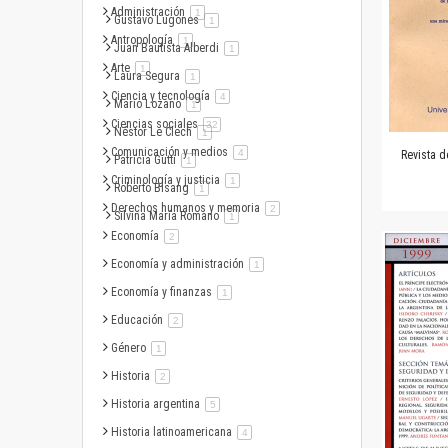
Administración
artículo
1
Gustavo Lugones
artículo
1
Antropología
artículo
1
Juan Bautista Alberdi
artículo
1
Arte
artículo
1
Laura Segura
artículo
1
Ciencia y tecnología
artículo
4
Mario Lozano
artículo
1
Ciencias sociales
artículo
32
Néstor Le Clech
artículo
1
Comunicación y medios
artículo
4
Revista d
Patricia Gutti
artículo
1
Criminología y justicia
artículo
1
Roberto Bisang
artículo
1
Derechos humanos y memoria
artículo
2
Silvina María Romano
artículo
1
Economía
artículo
2
Economía y administración
artículo
1
Economía y finanzas
artículo
1
Educación
artículo
2
Género
artículo
1
Historia
artículo
2
Historia argentina
artículo
5
Historia latinoamericana
artículo
4