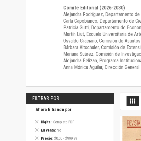
Comité Editorial (2026-2030)
Alejandra Rodríguez
, Departamento de 
Carla Capobianco
, Departamento de Cie
Patricia Gutti
, Departamento de Econom
Martín Liut
, Escuela Universitaria de Art
Osvaldo Graciano
, Comisión de Asunto
Bárbara Altschuler
, Comisión de Extensi
Mariana Suárez
, Comisión de Investigac
Alejandra Belizan, Programa Instituciona
Anna Mónica Aguilar, Dirección General E
FILTRAR POR
V
Gril
c
Ahora filtrando por
Eliminar
Digital
Completo PDF
este
Eliminar
En venta
No
artículo
este
Eliminar
Precio
$0,00 - $999,99
artículo