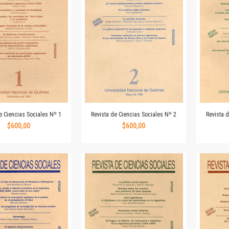
Revista de Ciencias Sociales. Segunda época
Fondo editorial
Biomedicina
Coediciones
Jornadas académicas
La ideología argentina
Libros de arte
Otros títulos
Textos para la enseñanza universitaria
e Ciencias Sociales Nº 1
Revista de Ciencias Sociales Nº 2
Revista 
Intersecciones
$600,00
$600,00
Convergencia. Entre memoria y sociedad
Filosofía y ciencia
Política
Serie Clásica
Serie Contemporánea
Unidad de Publicaciones del Departamento de Ciencia y Tecnología
Colecciones
Universidad Virtual de Quilmes