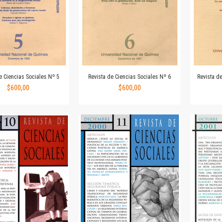
Colecciones
Ideas de Educación Virtual
Unidad de Publicaciones del Departamento de Economía y Administración
Colecciones
Otros títulos
Economía y Gestión
e Ciencias Sociales Nº 5
Revista de Ciencias Sociales Nº 6
Revista d
Economía y Sociedad
$600,00
$600,00
Series
Investigación
Unidad de Publicaciones del Departamento de Ciencias Sociales
Series
Encuentros
Investigación
Tesis Grado
Tesis Posgrado
Cursos
Experiencias
Escuela de Artes