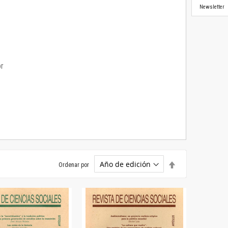
Newsletter
or
Establecer
Ordenar por
dirección
descendente