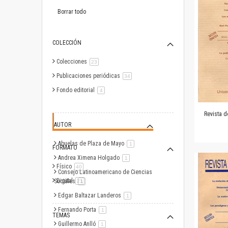
este
artículo
Borrar todo
COLECCIÓN
Colecciones
artículo
23
Publicaciones periódicas
artículo
34
Fondo editorial
artículo
4
Revista d
AUTOR
Abuelas de Plaza de Mayo
artículo
1
FORMATO
Andrea Ximena Holgado
artículo
1
Físico
artículo
40
Consejo Latinoamericano de Ciencias
Digital
Sociales
artículo
21
artículo
1
Edgar Baltazar Landeros
artículo
1
Fernando Porta
artículo
1
TEMAS
Guillermo Anlló
artículo
1