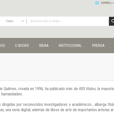
ESPAÑOL
Todas
TODAS
Publicaciones
OGO
E-BOOKS
RIDAA
INSTITUCIONAL
PRENSA
Editorial
Colecciones
Administración y economía
Coedición UNQ / Clacso
Coedición UNQ / UNC
Comunicación y cultura
Crímenes y violencias
 de Quilmes, creada en 1996, ha publicado más de 400 títulos, la mayor
Cuadernos universitarios
 y humanidades.
Derechos humanos
Ediciones especiales
 dirigidas por reconocidos investigadores y académicos-, alberga títul
Géneros
s, una serie digital, además de libros de arte de importantes artistas ar