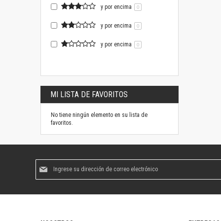
y por encima
0
y por encima
0
y por encima
0
MI LISTA DE FAVORITOS
No tiene ningún elemento en su lista de
favoritos.
Suscríbase
al
boletín
informativo: