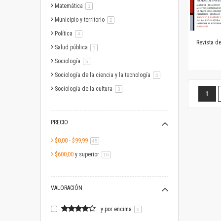
Matemática
artículo
1
Municipio y territorio
artículo
2
Política
artículo
4
Revista d
Salud pública
artículo
1
Sociología
artículo
5
Sociología de la ciencia y la tecnología
artículo
4
Página
Sociología de la cultura
artículo
3
Estás
1
PRECIO
$0,00
-
$99,99
artículo
45
$600,00
y superior
artículo
16
VALORACIÓN
y por encima
0