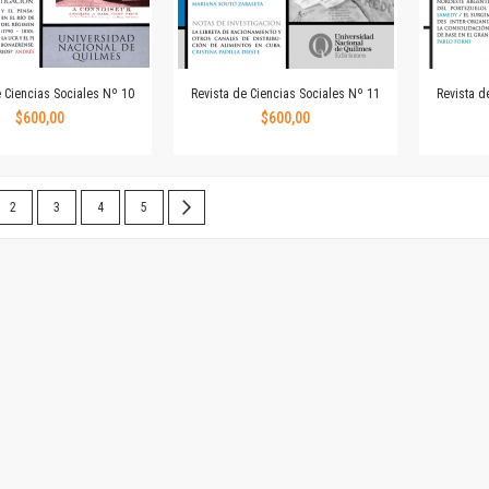
Colecciones
Publicaciones periódicas
Series
e Ciencias Sociales Nº 10
Revista de Ciencias Sociales Nº 11
Revista d
$600,00
$600,00
 leyendo la página
Página
Página
Página
Página
Página
Siguiente
2
3
4
5