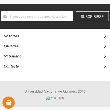
Suscríbase
SUSCRIBIRSE
al
boletín
informativo:
Nosotros
Entregas
Mi Usuario
Contacto
Universidad Nacional de Quilmes, 2018