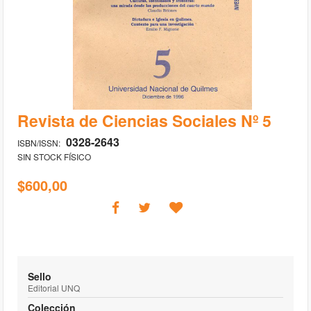
Saltar
Revista de Ciencias Sociales Nº 5
al
comienzo
0328-2643
ISBN/ISSN:
de
SIN STOCK FÍSICO
la
galería
de
$600,00
imágenes
Sello
Editorial UNQ
Colección