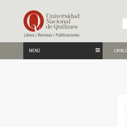
Ir
al
contenido
MENÚ
CATÁL