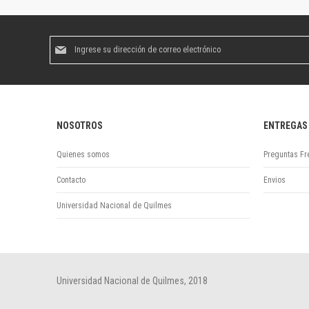
Suscríbase
al
boletín
informativo:
NOSOTROS
ENTREGAS
Quienes somos
Preguntas Fr
Contacto
Envios
Universidad Nacional de Quilmes
Universidad Nacional de Quilmes, 2018