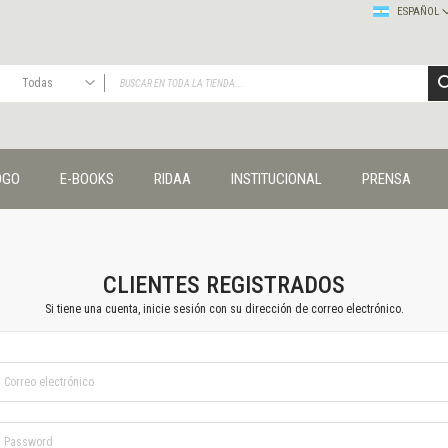
ESPAÑOL
Todas
TODAS
Publicaciones
OGO
E-BOOKS
RIDAA
INSTITUCIONAL
PRENSA
Editorial
Colecciones
Administración y economía
Coedición UNQ / Clacso
Coedición UNQ / UNC
CLIENTES REGISTRADOS
Comunicación y cultura
Si tiene una cuenta, inicie sesión con su dirección de correo electrónico.
Crímenes y violencias
Cuadernos universitarios
Derechos humanos
Ediciones especiales
Géneros