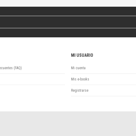
Revista de Ciencias Sociales. Segunda época
Fondo editorial
Biomedicina
Coediciones
Jornadas académicas
La ideología argentina
Libros de arte
MI USUARIO
Otros títulos
Textos para la enseñanza universitaria
ecuentes (FAQ)
Mi cuenta
Intersecciones
Convergencia. Entre memoria y sociedad
Mis e-books
Filosofía y ciencia
Registrarse
Política
Serie Clásica
Serie Contemporánea
Unidad de Publicaciones del Departamento de Ciencia y Tecnología
Colecciones
Universidad Virtual de Quilmes