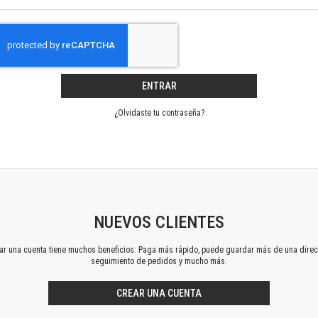
Horizontes en las artes
La ideología argentina y latinoamericana
Las ciudades y las ideas
Serie Nuevas aproximaciones
Serie Clásicos latinoamericanos
ENTRAR
Medios&redes
Música y ciencia
¿Olvidaste tu contraseña?
Serie Arte sonoro
Nuevos enfoques en ciencia y tecnología
Sociedad-tecnología-ciencia
Serie digital
Territorio y acumulación: conflictividades y alternativas
Textos y lecturas en ciencias sociales
NUEVOS CLIENTES
Serie Punto de encuentros
ear una cuenta tiene muchos beneficios: Paga más rápido, puede guardar más de una direc
Publicaciones periódicas
seguimiento de pedidos y mucho más.
Prismas
Redes
CREAR UNA CUENTA
Revista de Ciencias Sociales. Primera época