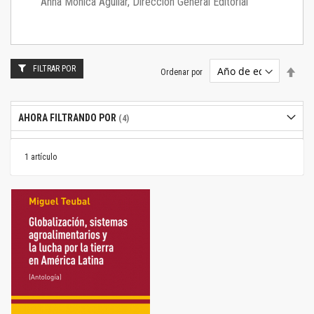
Anna Mónica Aguilar, Dirección General Editorial
FILTRAR POR
Estab
Ordenar por
dire
desc
AHORA FILTRANDO POR
1
artículo