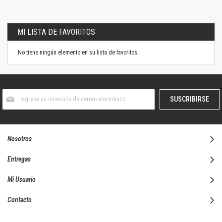
MI LISTA DE FAVORITOS
No tiene ningún elemento en su lista de favoritos.
Suscríbase
SUSCRIBIRSE
al
boletín
informativo:
Nosotros
Entregas
Mi Usuario
Contacto