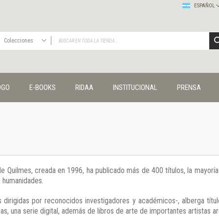
ESPAÑOL
Colecciones
TODAS
Publicaciones
OGO
E-BOOKS
RIDAA
INSTITUCIONAL
PRENSA
Editorial
Colecciones
Administración y economía
Coedición UNQ / Clacso
Coedición UNQ / UNC
Comunicación y cultura
Crímenes y violencias
 de Quilmes, creada en 1996, ha publicado más de 400 títulos, la mayor
Cuadernos universitarios
 y humanidades.
Derechos humanos
Ediciones especiales
 dirigidas por reconocidos investigadores y académicos-, alberga títul
Géneros
s, una serie digital, además de libros de arte de importantes artistas ar