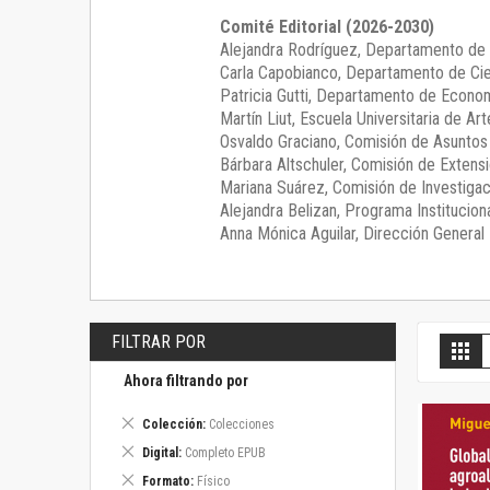
Comité Editorial (2026-2030)
Alejandra Rodríguez
, Departamento de 
Carla Capobianco
, Departamento de Cie
Patricia Gutti
, Departamento de Econom
Martín Liut
, Escuela Universitaria de Art
Osvaldo Graciano
, Comisión de Asunto
Bárbara Altschuler
, Comisión de Extensi
Mariana Suárez
, Comisión de Investigac
Alejandra Belizan, Programa Instituciona
Anna Mónica Aguilar, Dirección General E
FILTRAR POR
V
Gril
c
Ahora filtrando por
Eliminar
Colección
Colecciones
este
Eliminar
Digital
Completo EPUB
artículo
este
Eliminar
Formato
Físico
artículo