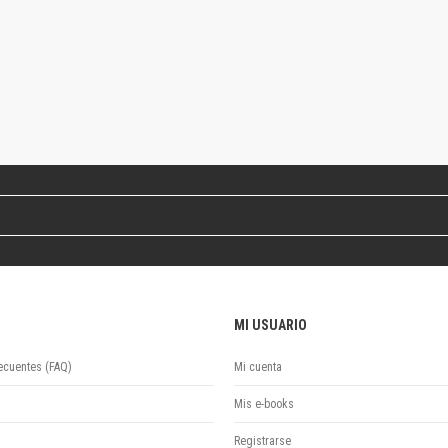
Colecciones
Ideas de Educación Virtual
Unidad de Publicaciones del Departamento de Economía y Administración
Colecciones
Otros títulos
Economía y Gestión
Economía y Sociedad
Series
Investigación
Unidad de Publicaciones del Departamento de Ciencias Sociales
Series
Encuentros
Investigación
MI USUARIO
Tesis Grado
Tesis Posgrado
ecuentes (FAQ)
Mi cuenta
Cursos
Mis e-books
Experiencias
Escuela de Artes
Registrarse