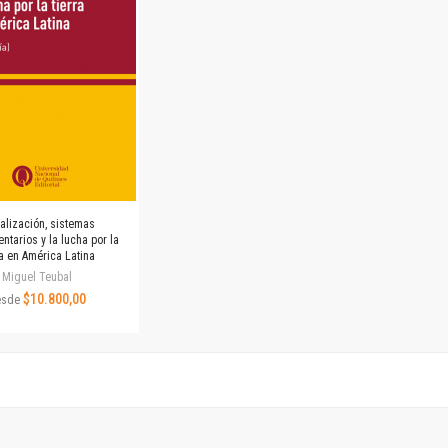
Revista de Ciencias Sociales. Segunda época
Fondo editorial
Biomedicina
Coediciones
Jornadas académicas
La ideología argentina
Libros de arte
Otros títulos
Textos para la enseñanza universitaria
alización, sistemas
Intersecciones
ntarios y la lucha por la
ra en América Latina
Convergencia. Entre memoria y sociedad
Miguel Teubal
Filosofía y ciencia
$10.800,00
esde
Política
Serie Clásica
Serie Contemporánea
Unidad de Publicaciones del Departamento de Ciencia y Tecnología
Colecciones
Universidad Virtual de Quilmes