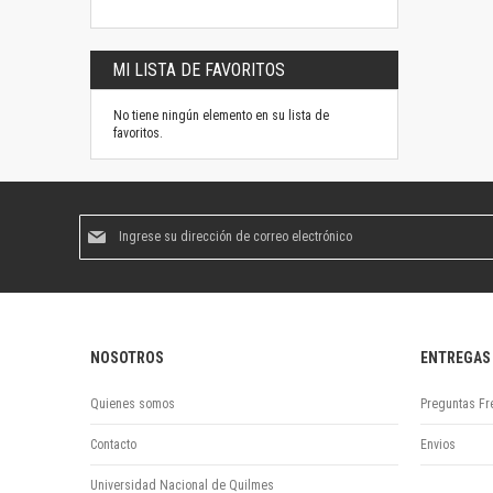
MI LISTA DE FAVORITOS
No tiene ningún elemento en su lista de
favoritos.
Suscríbase
al
boletín
informativo:
NOSOTROS
ENTREGAS
Quienes somos
Preguntas Fr
Contacto
Envios
Universidad Nacional de Quilmes