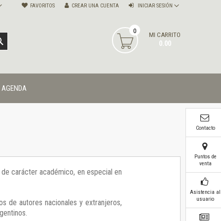
FAVORITOS
CREAR UNA CUENTA
INICIAR SESIÓN
0
MI CARRITO
BUSCAR
0.00
AGENDA
Contacto
Puntos de
venta
ía de carácter académico, en especial en
Asistencia al
usuario
os de autores nacionales y extranjeros,
gentinos.