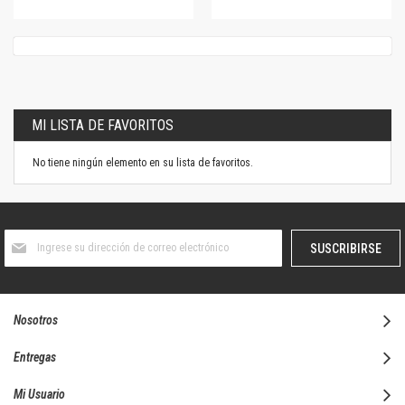
MI LISTA DE FAVORITOS
No tiene ningún elemento en su lista de favoritos.
Suscríbase
SUSCRIBIRSE
al
boletín
informativo:
Nosotros
Entregas
Mi Usuario