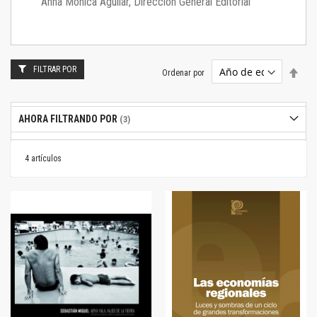
Anna Mónica Aguilar, Dirección General Editorial
FILTRAR POR
Estab
Ordenar por
dire
desc
AHORA FILTRANDO POR
4
artículos