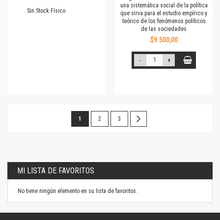
una sistemática social de la política
Sin Stock Físico
que sirva para el estudio empírico y
teórico de los fenómenos políticos
de las sociedades
$9.500,00
-
+
Página
Estás
Página
Página
Página
Siguiente
1
2
3
leyendo
la
página
MI LISTA DE FAVORITOS
No tiene ningún elemento en su lista de favoritos.