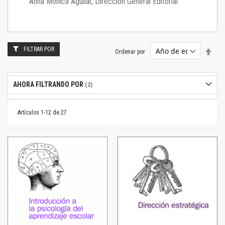
Anna Mónica Aguilar, Dirección General Editorial
FILTRAR POR
Estab
Ordenar por
dire
desc
AHORA FILTRANDO POR
Artículos
1
-
12
de
27