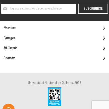
Suscríbase
SUSCRIBIRSE
al
boletín
informativo:
Nosotros
Entregas
Mi Usuario
Contacto
Universidad Nacional de Quilmes, 2018