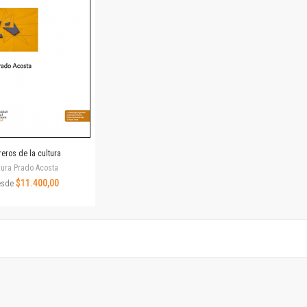
Revista de Ciencias Sociales. Segunda época
Fondo editorial
Biomedicina
Coediciones
Jornadas académicas
La ideología argentina
Libros de arte
Otros títulos
Textos para la enseñanza universitaria
eros de la cultura
Intersecciones
ura Prado Acosta
Convergencia. Entre memoria y sociedad
$11.400,00
esde
Filosofía y ciencia
Política
Serie Clásica
Serie Contemporánea
Unidad de Publicaciones del Departamento de Ciencia y Tecnología
Colecciones
Universidad Virtual de Quilmes