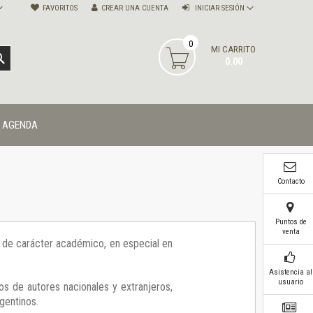
FAVORITOS
CREAR UNA CUENTA
INICIAR SESIÓN
0
MI CARRITO
BUSCAR
0.00
AGENDA
Contacto
Puntos de
venta
ía de carácter académico, en especial en
Asistencia al
usuario
os de autores nacionales y extranjeros,
gentinos.