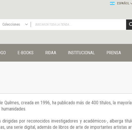
ESPAÑOL
Colecciones
TODAS
Publicaciones
OGO
E-BOOKS
RIDAA
INSTITUCIONAL
PRENSA
Editorial
Colecciones
Administración y economía
Coedición UNQ / Clacso
Coedición UNQ / UNC
Comunicación y cultura
Crímenes y violencias
 de Quilmes, creada en 1996, ha publicado más de 400 títulos, la mayor
Cuadernos universitarios
 y humanidades.
Derechos humanos
Ediciones especiales
 dirigidas por reconocidos investigadores y académicos-, alberga títul
Géneros
s, una serie digital, además de libros de arte de importantes artistas ar