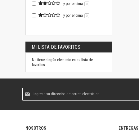
y por encima
0
y por encima
0
MI LISTA DE FAVORITOS
No tiene ningún elemento en su lista de
favoritos.
Suscríbase
al
boletín
informativo:
NOSOTROS
ENTREGAS