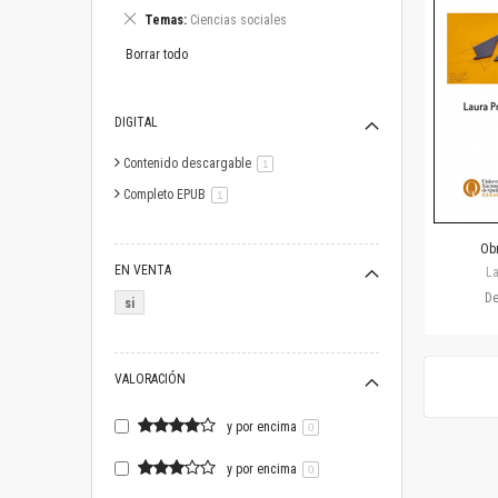
este
Eliminar
Temas
Ciencias sociales
artículo
este
artículo
Borrar todo
DIGITAL
Contenido descargable
artículo
1
Completo EPUB
artículo
1
Obr
EN VENTA
La
D
si
VALORACIÓN
y por encima
0
y por encima
0