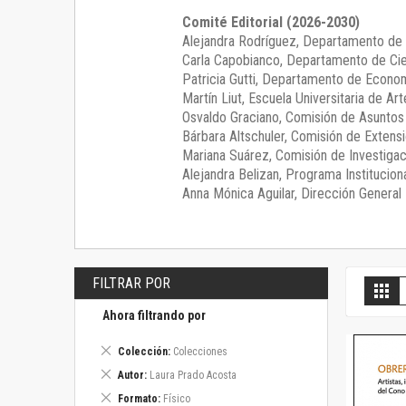
Comité Editorial (2026-2030)
Alejandra Rodríguez
, Departamento de 
Carla Capobianco
, Departamento de Cie
Patricia Gutti
, Departamento de Econom
Martín Liut
, Escuela Universitaria de Art
Osvaldo Graciano
, Comisión de Asunto
Bárbara Altschuler
, Comisión de Extensi
Mariana Suárez
, Comisión de Investigac
Alejandra Belizan, Programa Instituciona
Anna Mónica Aguilar, Dirección General E
FILTRAR POR
V
Gril
c
Ahora filtrando por
Eliminar
Colección
Colecciones
este
Eliminar
Autor
Laura Prado Acosta
artículo
este
Eliminar
Formato
Físico
artículo