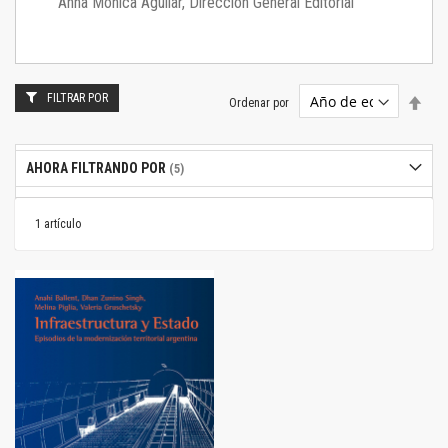
Anna Mónica Aguilar, Dirección General Editorial
FILTRAR POR
Estab
Ordenar por
dire
desc
AHORA FILTRANDO POR
1
artículo