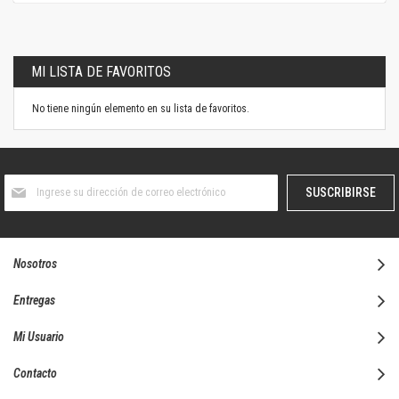
MI LISTA DE FAVORITOS
No tiene ningún elemento en su lista de favoritos.
Suscríbase
SUSCRIBIRSE
al
boletín
informativo:
Nosotros
Entregas
Mi Usuario
Contacto