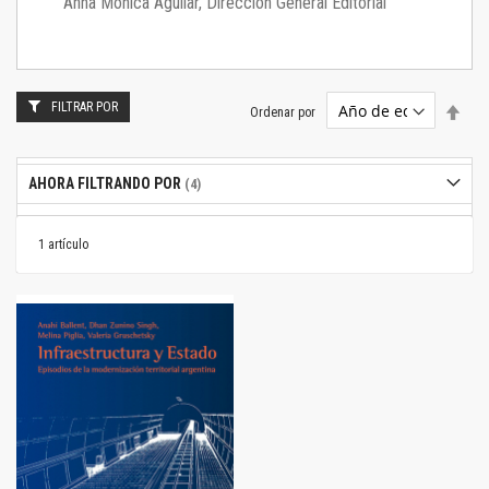
Anna Mónica Aguilar, Dirección General Editorial
FILTRAR POR
Estab
Ordenar por
dire
desc
AHORA FILTRANDO POR
1
artículo