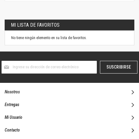
MI LISTA DE FAVORITOS
No tiene ningún elemento en su lista de favoritos.
Suscríbase
SUSCRIBIRSE
al
boletín
informativo:
Nosotros
Entregas
Mi Usuario
Contacto