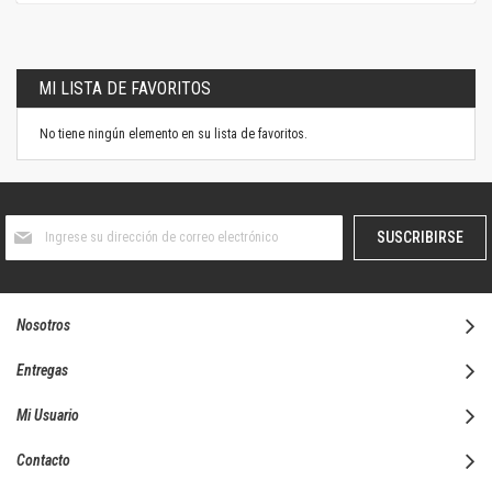
MI LISTA DE FAVORITOS
No tiene ningún elemento en su lista de favoritos.
Suscríbase
SUSCRIBIRSE
al
boletín
informativo:
Nosotros
Entregas
Mi Usuario
Contacto