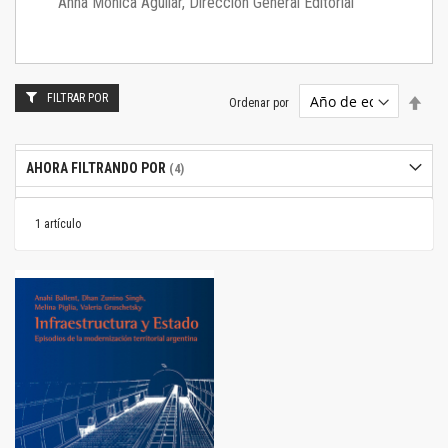
Anna Mónica Aguilar, Dirección General Editorial
FILTRAR POR
Estab
Ordenar por
dire
desc
AHORA FILTRANDO POR
1
artículo