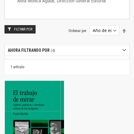
Anna Mónica Aguilar, Dirección General Editorial
FILTRAR POR
Estab
Ordenar por
dire
desc
AHORA FILTRANDO POR
1
artículo