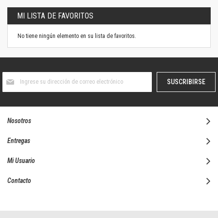
MI LISTA DE FAVORITOS
No tiene ningún elemento en su lista de favoritos.
Suscríbase
SUSCRIBIRSE
al
boletín
informativo:
Nosotros
Entregas
Mi Usuario
Contacto