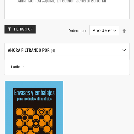
Anna Mónica Aguilar, Dirección General Editorial
FILTRAR POR
Estab
Ordenar por
dire
desc
AHORA FILTRANDO POR
1
artículo