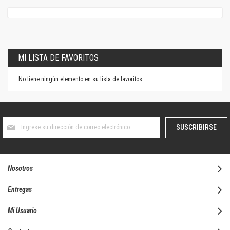
MI LISTA DE FAVORITOS
No tiene ningún elemento en su lista de favoritos.
Suscríbase
SUSCRIBIRSE
al
boletín
informativo:
Nosotros
Entregas
Mi Usuario