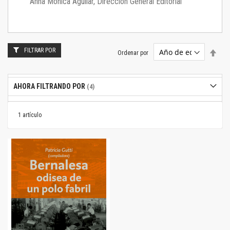
Anna Mónica Aguilar, Dirección General Editorial
FILTRAR POR
Estab
Ordenar por
dire
desc
AHORA FILTRANDO POR
1
artículo