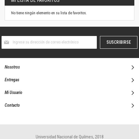
MI LISTA DE FAVORITOS
No tiene ningún elemento en su lista de favoritos.
Suscríbase
SUSCRIBIRSE
al
boletín
informativo:
Nosotros
Entregas
Mi Usuario
Contacto
Universidad Nacional de Quilmes, 2018