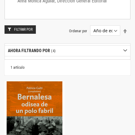
Anna Mónica Aguilar, Dirección General Editorial
FILTRAR POR
Estab
Ordenar por
dire
desc
AHORA FILTRANDO POR
1
artículo