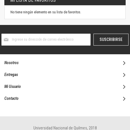
MI LISTA DE FAVORITOS
No tiene ningún elemento en su lista de favoritos.
Suscríbase
SUSCRIBIRSE
al
boletín
informativo:
Nosotros
Entregas
Mi Usuario
Contacto
Universidad Nacional de Quilmes, 2018