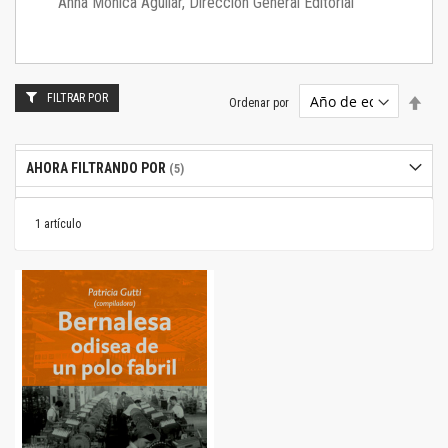
Anna Mónica Aguilar, Dirección General Editorial
FILTRAR POR
Estab
Ordenar por
dire
desc
AHORA FILTRANDO POR
1
artículo