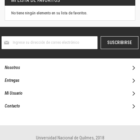
MI LISTA DE FAVORITOS
No tiene ningún elemento en su lista de favoritos.
Suscríbase
SUSCRIBIRSE
al
boletín
informativo:
Nosotros
Entregas
Mi Usuario
Contacto
Universidad Nacional de Quilmes, 2018