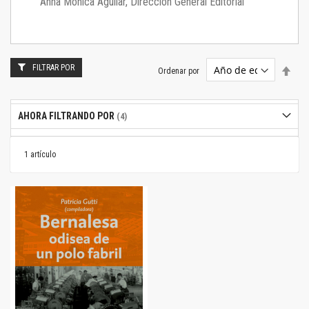
Anna Mónica Aguilar, Dirección General Editorial
FILTRAR POR
Estab
Ordenar por
dire
desc
AHORA FILTRANDO POR
1
artículo