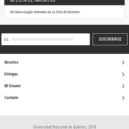
MI LISTA DE FAVORITOS
No tiene ningún elemento en su lista de favoritos.
Suscríbase
SUSCRIBIRSE
al
boletín
informativo:
Nosotros
Entregas
Mi Usuario
Contacto
Universidad Nacional de Quilmes, 2018