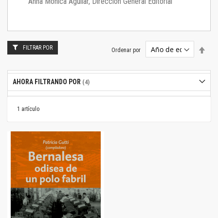
Anna Mónica Aguilar, Dirección General Editorial
FILTRAR POR
Estab
Ordenar por
dire
desc
AHORA FILTRANDO POR
1
artículo