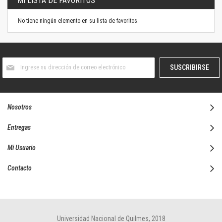
MI LISTA DE FAVORITOS
No tiene ningún elemento en su lista de favoritos.
Suscríbase
SUSCRIBIRSE
al
boletín
informativo:
Nosotros
Entregas
Mi Usuario
Contacto
Universidad Nacional de Quilmes, 2018